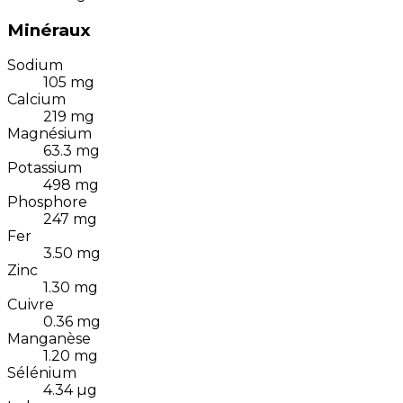
Minéraux
Sodium
105
mg
Calcium
219
mg
Magnésium
63.3
mg
Potassium
498
mg
Phosphore
247
mg
Fer
3.50
mg
Zinc
1.30
mg
Cuivre
0.36
mg
Manganèse
1.20
mg
Sélénium
4.34
µg