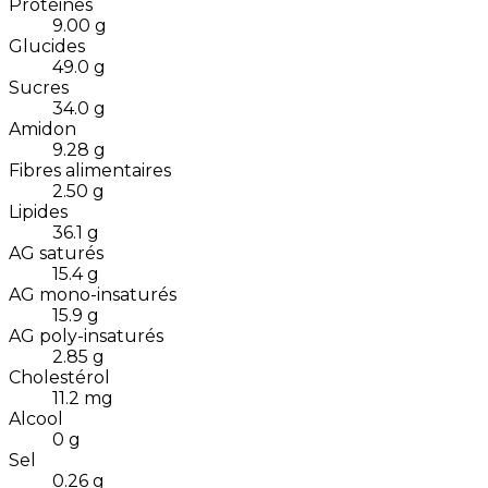
Protéines
9.00
g
Glucides
49.0
g
Sucres
34.0
g
Amidon
9.28
g
Fibres alimentaires
2.50
g
Lipides
36.1
g
AG saturés
15.4
g
AG mono-insaturés
15.9
g
AG poly-insaturés
2.85
g
Cholestérol
11.2
mg
Alcool
0
g
Sel
0.26
g