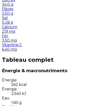
34.0
g
Fibres
2.50
g
Sel
0.26
g
Calcium
219
mg
Fer
3.50
mg
Vitamine C
6.40
mg
Tableau complet
Énergie & macronutriments
Énergie
562
kcal
Énergie
2340
kJ
Eau
1.60
g