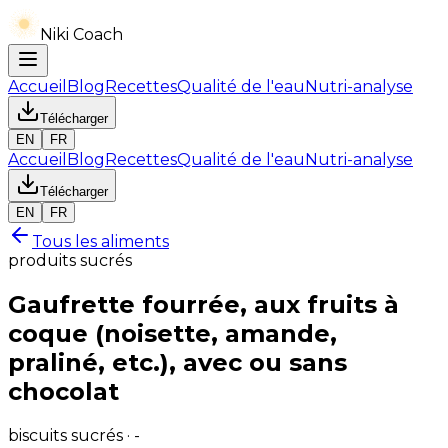
Niki Coach
Accueil
Blog
Recettes
Qualité de l'eau
Nutri-analyse
Télécharger
EN
FR
Accueil
Blog
Recettes
Qualité de l'eau
Nutri-analyse
Télécharger
EN
FR
Tous les aliments
produits sucrés
Gaufrette fourrée, aux fruits à
coque (noisette, amande,
praliné, etc.), avec ou sans
chocolat
biscuits sucrés · -