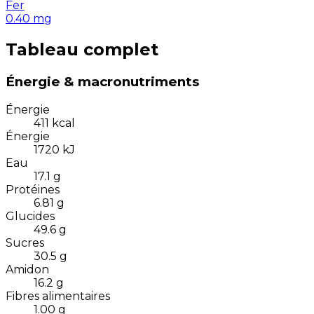
Fer
0.40
mg
Tableau complet
Énergie & macronutriments
Énergie
411
kcal
Énergie
1720
kJ
Eau
17.1
g
Protéines
6.81
g
Glucides
49.6
g
Sucres
30.5
g
Amidon
16.2
g
Fibres alimentaires
1.00
g