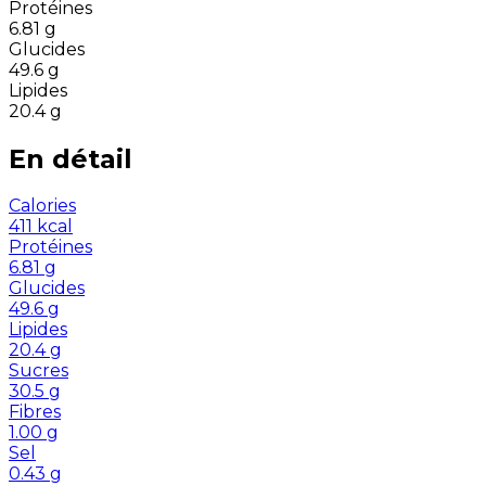
Protéines
6.81
g
Glucides
49.6
g
Lipides
20.4
g
En détail
Calories
411
kcal
Protéines
6.81
g
Glucides
49.6
g
Lipides
20.4
g
Sucres
30.5
g
Fibres
1.00
g
Sel
0.43
g