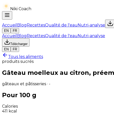
Niki Coach
Accueil
Blog
Recettes
Qualité de l'eau
Nutri-analyse
EN
FR
Accueil
Blog
Recettes
Qualité de l'eau
Nutri-analyse
Télécharger
EN
FR
Tous les aliments
produits sucrés
Gâteau moelleux au citron, préem
gâteaux et pâtisseries · -
Pour 100 g
Calories
411
kcal