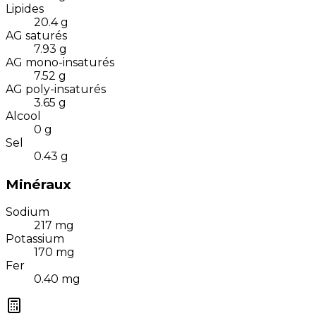
Lipides
20.4
g
AG saturés
7.93
g
AG mono-insaturés
7.52
g
AG poly-insaturés
3.65
g
Alcool
0
g
Sel
0.43
g
Minéraux
Sodium
217
mg
Potassium
170
mg
Fer
0.40
mg