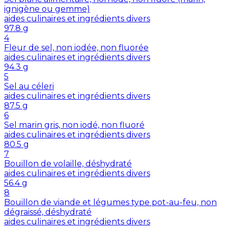
ignigène ou gemme)
aides culinaires et ingrédients divers
97.8
g
4
Fleur de sel, non iodée, non fluorée
aides culinaires et ingrédients divers
94.3
g
5
Sel au céleri
aides culinaires et ingrédients divers
87.5
g
6
Sel marin gris, non iodé, non fluoré
aides culinaires et ingrédients divers
80.5
g
7
Bouillon de volaille, déshydraté
aides culinaires et ingrédients divers
56.4
g
8
Bouillon de viande et légumes type pot-au-feu, non
dégraissé, déshydraté
aides culinaires et ingrédients divers