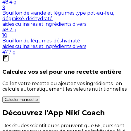
48.4
g
9
Bouillon de viande et légumes type pot-au-feu,
dégraissé, déshydraté
aides culinaires et ingrédients divers
48.2
g
10
Bouillon de légumes, déshydraté
aides culinaires et ingrédients divers
47.7
g
Calculez vos
sel
pour une recette entière
Collez votre recette ou ajoutez vos ingrédients : on
calcule automatiquement les valeurs nutritionnelles.
Calculer ma recette
Découvrez l'App Niki Coach
Des études scientifiques prouvent que 66 jours sont