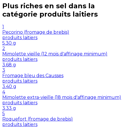
Plus riches en
sel
dans la
catégorie
produits laitiers
1
Pecorino (fromage de brebis)
produits laitiers
5.30
g
2
Mimolette vieille (12 mois d'affinage minimum)
produits laitiers
3.68
g
3
Fromage bleu des Causses
produits laitiers
3.40
g
4
Mimolette extra-vieille (18 mois d'affinage minimum)
produits laitiers
3.33
g
5
Roquefort (fromage de brebis)
produits laitiers