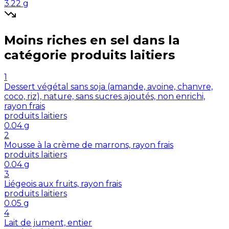
3.22
g
Moins riches en
sel
dans la
catégorie
produits laitiers
1
Dessert végétal sans soja (amande, avoine, chanvre,
coco, riz), nature, sans sucres ajoutés, non enrichi,
rayon frais
produits laitiers
0.04
g
2
Mousse à la crème de marrons, rayon frais
produits laitiers
0.04
g
3
Liégeois aux fruits, rayon frais
produits laitiers
0.05
g
4
Lait de jument, entier