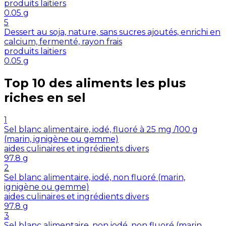
produits laitiers
0.05
g
5
Dessert au soja, nature, sans sucres ajoutés, enrichi en
calcium, fermenté, rayon frais
produits laitiers
0.05
g
Top 10 des aliments les plus
riches en
sel
1
Sel blanc alimentaire, iodé, fluoré à 25 mg /100 g
(marin, ignigène ou gemme)
aides culinaires et ingrédients divers
97.8
g
2
Sel blanc alimentaire, iodé, non fluoré (marin,
ignigène ou gemme)
aides culinaires et ingrédients divers
97.8
g
3
Sel blanc alimentaire, non iodé, non fluoré (marin,