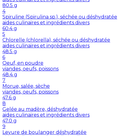
80.5
g
4
Spiruline (Spirulina sp.), séchée ou déshydratée
aides culinaires et ingrédients divers
60.4
g
5
Chlorelle (chlorella), séchée ou déshydratée
aides culinaires et ingrédients divers
48.5
g
6
Oeuf, en poudre
viandes, oeufs, poissons
48.4
g
7
Morue, salée, sèche
viandes, oeufs, poissons
47.6
g
8
Gelée au madère, déshydratée
aides culinaires et ingrédients divers
47.0
g
9
Levure de boulanger déshydratée