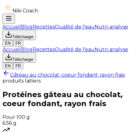
Niki Coach
Accueil
Blog
Recettes
Qualité de l'eau
Nutri-analyse
Télécharger
EN
FR
Accueil
Blog
Recettes
Qualité de l'eau
Nutri-analyse
Télécharger
EN
FR
Gâteau au chocolat, coeur fondant, rayon frais
produits laitiers
Protéines
gâteau au chocolat,
coeur fondant, rayon frais
Pour 100 g
6.56
g