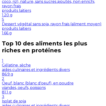
coco, riz), nature, sans sucres ajoutés, non enrichi,
rayon frais
produits laitiers
1.20
g
5
Dessert végétal sans soja, rayon frais (aliment moyen)
produits laitiers
1.66
g
Top 10 des aliments les plus
riches en
protéines
1
Gélatine, sèche
aides culinaires et ingrédients divers
86.9
g
2
Oeuf, blanc (blanc d'oeuf), en poudre
viandes, oeufs, poissons
81.1
g
3
Isolat de soja
aides culinaires et ingrédients divers