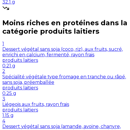
32.1
g
Moins riches en
protéines
dans la
catégorie
produits laitiers
1
Dessert végétal sans soja (coco, riz), aux fruits, sucré,
enrichi en calcium, fermenté, rayon frais
produits laitiers
0.21
g
2
Spécialité végétale type fromage en tranche ou râpé,
sans soja, préemballée
produits laitiers
0.25
g
3
Liégeois aux fruits, rayon frais
produits laitiers
1.15
g
4
Dessert végétal sans soja (amande, avoine, chanvre,