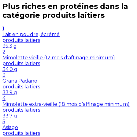
Plus riches en
protéines
dans la
catégorie
produits laitiers
1
Lait en poudre, écrémé
produits laitiers
35.3
g
2
Mimolette vieille (12 mois d'affinage minimum)
produits laitiers
34.0
g
3
Grana Padano
produits laitiers
33.9
g
4
Mimolette extra-vieille (18 mois d'affinage minimum)
produits laitiers
33.7
g
5
Asiago
produits laitiers