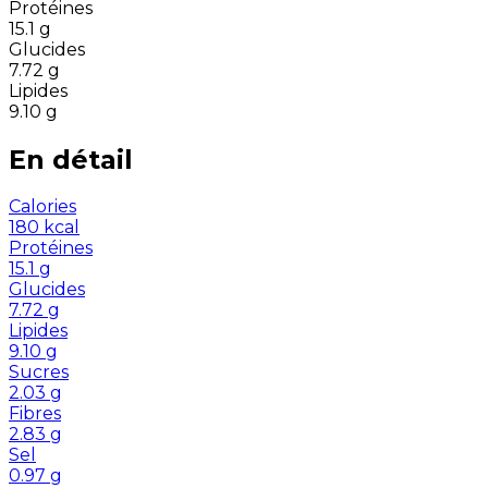
Protéines
15.1
g
Glucides
7.72
g
Lipides
9.10
g
En détail
Calories
180
kcal
Protéines
15.1
g
Glucides
7.72
g
Lipides
9.10
g
Sucres
2.03
g
Fibres
2.83
g
Sel
0.97
g