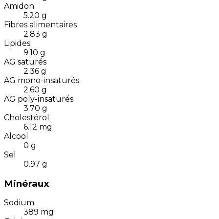
Amidon
5.20
g
Fibres alimentaires
2.83
g
Lipides
9.10
g
AG saturés
2.36
g
AG mono-insaturés
2.60
g
AG poly-insaturés
3.70
g
Cholestérol
6.12
mg
Alcool
0
g
Sel
0.97
g
Minéraux
Sodium
389
mg