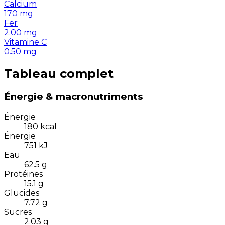
Calcium
170
mg
Fer
2.00
mg
Vitamine C
0.50
mg
Tableau complet
Énergie & macronutriments
Énergie
180
kcal
Énergie
751
kJ
Eau
62.5
g
Protéines
15.1
g
Glucides
7.72
g
Sucres
2.03
g