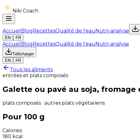
Niki Coach
Accueil
Blog
Recettes
Qualité de l'eau
Nutri-analyse
EN
FR
Accueil
Blog
Recettes
Qualité de l'eau
Nutri-analyse
Télécharger
EN
FR
Tous les aliments
entrées et plats composés
Galette ou pavé au soja, fromage
plats composés · autres plats végétariens
Pour 100 g
Calories
180
kcal