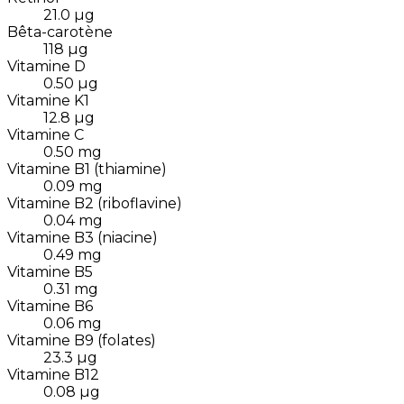
21.0
µg
Bêta-carotène
118
µg
Vitamine D
0.50
µg
Vitamine K1
12.8
µg
Vitamine C
0.50
mg
Vitamine B1 (thiamine)
0.09
mg
Vitamine B2 (riboflavine)
0.04
mg
Vitamine B3 (niacine)
0.49
mg
Vitamine B5
0.31
mg
Vitamine B6
0.06
mg
Vitamine B9 (folates)
23.3
µg
Vitamine B12
0.08
µg