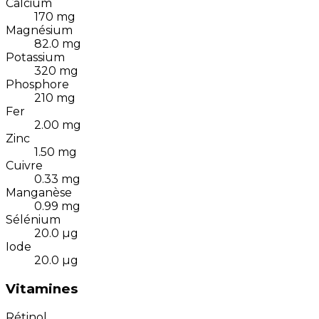
Calcium
170
mg
Magnésium
82.0
mg
Potassium
320
mg
Phosphore
210
mg
Fer
2.00
mg
Zinc
1.50
mg
Cuivre
0.33
mg
Manganèse
0.99
mg
Sélénium
20.0
µg
Iode
20.0
µg
Vitamines
Rétinol