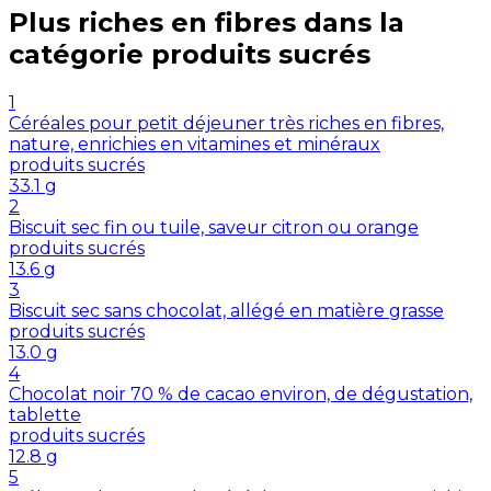
Plus riches en
fibres
dans la
catégorie
produits sucrés
1
Céréales pour petit déjeuner très riches en fibres,
nature, enrichies en vitamines et minéraux
produits sucrés
33.1
g
2
Biscuit sec fin ou tuile, saveur citron ou orange
produits sucrés
13.6
g
3
Biscuit sec sans chocolat, allégé en matière grasse
produits sucrés
13.0
g
4
Chocolat noir 70 % de cacao environ, de dégustation,
tablette
produits sucrés
12.8
g
5