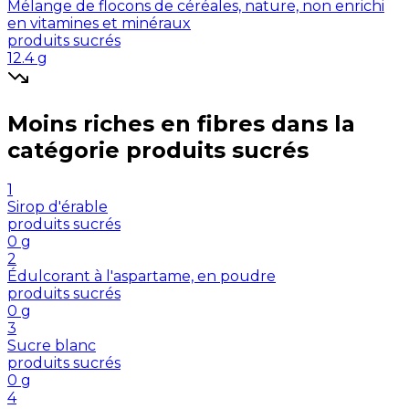
Mélange de flocons de céréales, nature, non enrichi
en vitamines et minéraux
produits sucrés
12.4
g
Moins riches en
fibres
dans la
catégorie
produits sucrés
1
Sirop d'érable
produits sucrés
0
g
2
Édulcorant à l'aspartame, en poudre
produits sucrés
0
g
3
Sucre blanc
produits sucrés
0
g
4