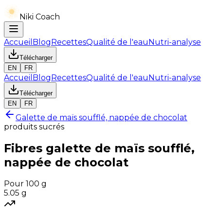
Niki Coach
Accueil
Blog
Recettes
Qualité de l'eau
Nutri-analyse
Télécharger
EN
FR
Accueil
Blog
Recettes
Qualité de l'eau
Nutri-analyse
Télécharger
EN
FR
Galette de maïs soufflé, nappée de chocolat
produits sucrés
Fibres
galette de maïs soufflé,
nappée de chocolat
Pour 100 g
5.05
g