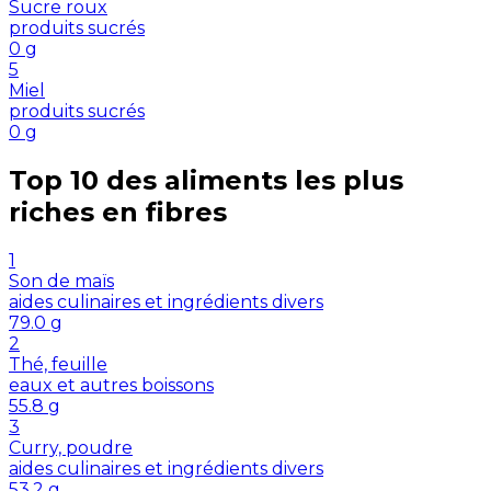
Sucre roux
produits sucrés
0
g
5
Miel
produits sucrés
0
g
Top 10 des aliments les plus
riches en
fibres
1
Son de maïs
aides culinaires et ingrédients divers
79.0
g
2
Thé, feuille
eaux et autres boissons
55.8
g
3
Curry, poudre
aides culinaires et ingrédients divers
53.2
g