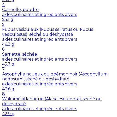
4
Cannelle, poudre
aides culinaires et ingrédients divers
53.1
g
5
Fucus vésiculeux (Fucus serratus ou Fucus
vesiculosus), séché ou déshydraté
aides culinaires et ingrédients divers
46.3
g
6
Sarriette, séchée
aides culinaires et ingrédients divers
45.7
g
7
Ascophylle noueux ou goémon noir (Ascophyllum
nodosum), séché ou déshydraté
aides culinaires et ingrédients divers
43.6
g
8
Wakamé atlantique (Alaria esculenta), séché ou
déshydraté
aides culinaires et ingrédients divers
42.9
g