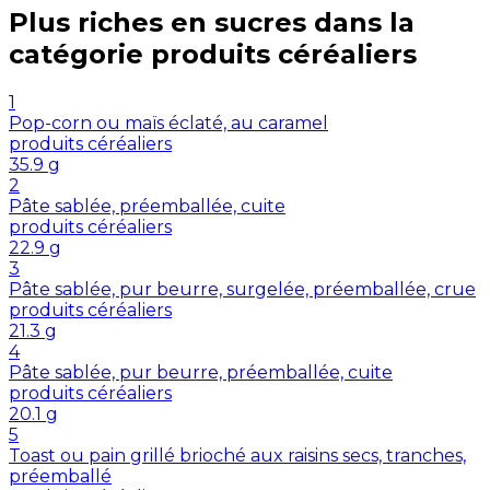
Plus riches en
sucres
dans la
catégorie
produits céréaliers
1
Pop-corn ou maïs éclaté, au caramel
produits céréaliers
35.9
g
2
Pâte sablée, préemballée, cuite
produits céréaliers
22.9
g
3
Pâte sablée, pur beurre, surgelée, préemballée, crue
produits céréaliers
21.3
g
4
Pâte sablée, pur beurre, préemballée, cuite
produits céréaliers
20.1
g
5
Toast ou pain grillé brioché aux raisins secs, tranches,
préemballé