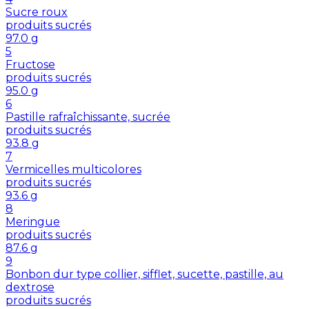
Sucre roux
produits sucrés
97.0
g
5
Fructose
produits sucrés
95.0
g
6
Pastille rafraîchissante, sucrée
produits sucrés
93.8
g
7
Vermicelles multicolores
produits sucrés
93.6
g
8
Meringue
produits sucrés
87.6
g
9
Bonbon dur type collier, sifflet, sucette, pastille, au
dextrose
produits sucrés