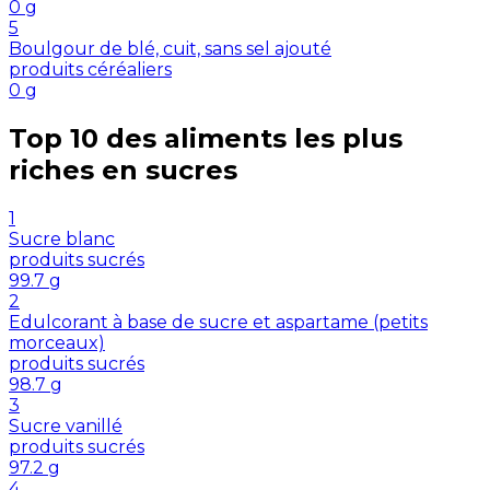
0
g
5
Boulgour de blé, cuit, sans sel ajouté
produits céréaliers
0
g
Top 10 des aliments les plus
riches en
sucres
1
Sucre blanc
produits sucrés
99.7
g
2
Edulcorant à base de sucre et aspartame (petits
morceaux)
produits sucrés
98.7
g
3
Sucre vanillé
produits sucrés
97.2
g
4