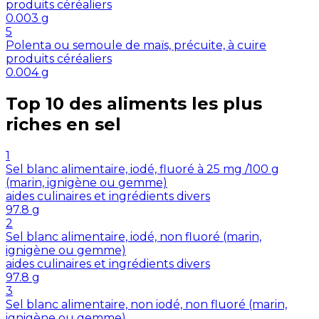
produits céréaliers
0.003
g
5
Polenta ou semoule de maïs, précuite, à cuire
produits céréaliers
0.004
g
Top 10 des aliments les plus
riches en
sel
1
Sel blanc alimentaire, iodé, fluoré à 25 mg /100 g
(marin, ignigène ou gemme)
aides culinaires et ingrédients divers
97.8
g
2
Sel blanc alimentaire, iodé, non fluoré (marin,
ignigène ou gemme)
aides culinaires et ingrédients divers
97.8
g
3
Sel blanc alimentaire, non iodé, non fluoré (marin,
ignigène ou gemme)