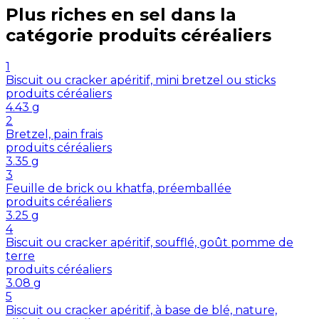
Plus riches en
sel
dans la
catégorie
produits céréaliers
1
Biscuit ou cracker apéritif, mini bretzel ou sticks
produits céréaliers
4.43
g
2
Bretzel, pain frais
produits céréaliers
3.35
g
3
Feuille de brick ou khatfa, préemballée
produits céréaliers
3.25
g
4
Biscuit ou cracker apéritif, soufflé, goût pomme de
terre
produits céréaliers
3.08
g
5
Biscuit ou cracker apéritif, à base de blé, nature,