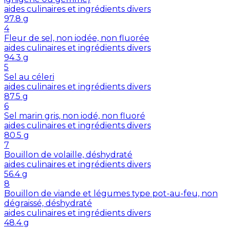
aides culinaires et ingrédients divers
97.8
g
4
Fleur de sel, non iodée, non fluorée
aides culinaires et ingrédients divers
94.3
g
5
Sel au céleri
aides culinaires et ingrédients divers
87.5
g
6
Sel marin gris, non iodé, non fluoré
aides culinaires et ingrédients divers
80.5
g
7
Bouillon de volaille, déshydraté
aides culinaires et ingrédients divers
56.4
g
8
Bouillon de viande et légumes type pot-au-feu, non
dégraissé, déshydraté
aides culinaires et ingrédients divers
48.4
g