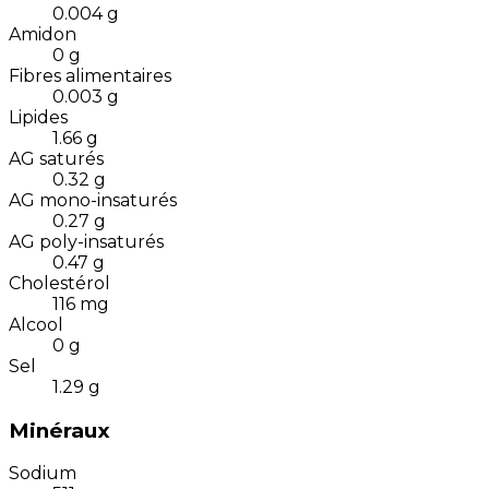
0.004
g
Amidon
0
g
Fibres alimentaires
0.003
g
Lipides
1.66
g
AG saturés
0.32
g
AG mono-insaturés
0.27
g
AG poly-insaturés
0.47
g
Cholestérol
116
mg
Alcool
0
g
Sel
1.29
g
Minéraux
Sodium