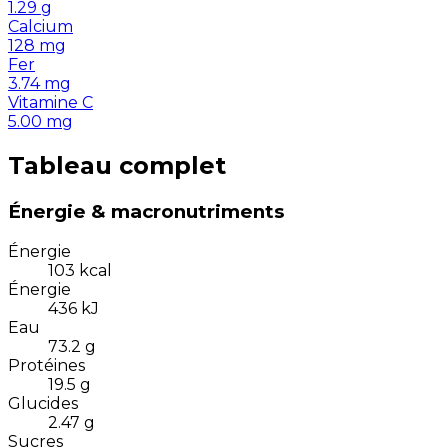
1.29
g
Calcium
128
mg
Fer
3.74
mg
Vitamine C
5.00
mg
Tableau complet
Énergie & macronutriments
Énergie
103
kcal
Énergie
436
kJ
Eau
73.2
g
Protéines
19.5
g
Glucides
2.47
g
Sucres