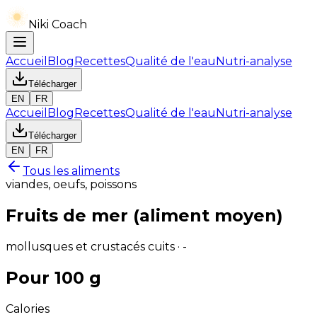
Niki Coach
Accueil
Blog
Recettes
Qualité de l'eau
Nutri-analyse
Télécharger
EN
FR
Accueil
Blog
Recettes
Qualité de l'eau
Nutri-analyse
Télécharger
EN
FR
Tous les aliments
viandes, oeufs, poissons
Fruits de mer (aliment moyen)
mollusques et crustacés cuits · -
Pour 100 g
Calories