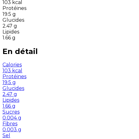
103
kcal
Protéines
19.5
g
Glucides
2.47
g
Lipides
1.66
g
En détail
Calories
103
kcal
Protéines
19.5
g
Glucides
2.47
g
Lipides
1.66
g
Sucres
0.004
g
Fibres
0.003
g
Sel