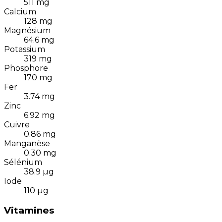
511
mg
Calcium
128
mg
Magnésium
64.6
mg
Potassium
319
mg
Phosphore
170
mg
Fer
3.74
mg
Zinc
6.92
mg
Cuivre
0.86
mg
Manganèse
0.30
mg
Sélénium
38.9
µg
Iode
110
µg
Vitamines