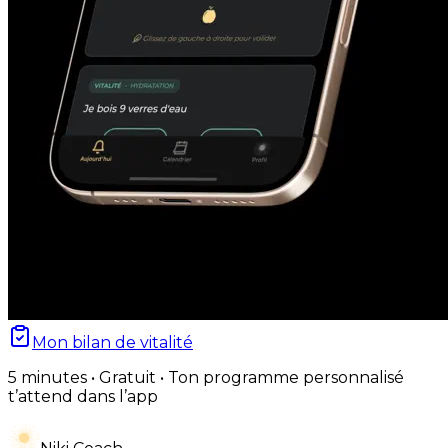
Mon bilan de vitalité
5 minutes • Gratuit • Ton programme personnalisé
t’attend dans l’app