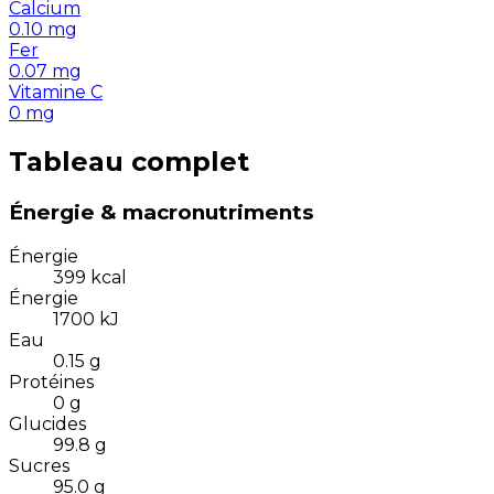
Calcium
0.10
mg
Fer
0.07
mg
Vitamine C
0
mg
Tableau complet
Énergie & macronutriments
Énergie
399
kcal
Énergie
1700
kJ
Eau
0.15
g
Protéines
0
g
Glucides
99.8
g
Sucres
95.0
g