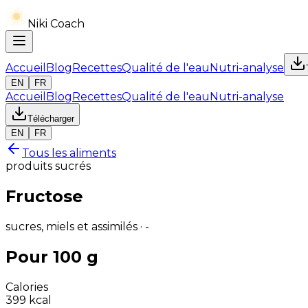
Niki Coach
Accueil
Blog
Recettes
Qualité de l'eau
Nutri-analyse
EN
FR
Accueil
Blog
Recettes
Qualité de l'eau
Nutri-analyse
Télécharger
EN
FR
Tous les aliments
produits sucrés
Fructose
sucres, miels et assimilés · -
Pour 100 g
Calories
399
kcal