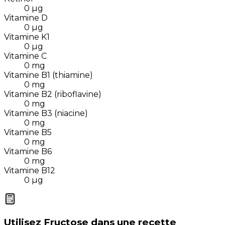
0
µg
Vitamine D
0
µg
Vitamine K1
0
µg
Vitamine C
0
mg
Vitamine B1 (thiamine)
0
mg
Vitamine B2 (riboflavine)
0
mg
Vitamine B3 (niacine)
0
mg
Vitamine B5
0
mg
Vitamine B6
0
mg
Vitamine B12
0
µg
Utilisez
Fructose
dans une recette