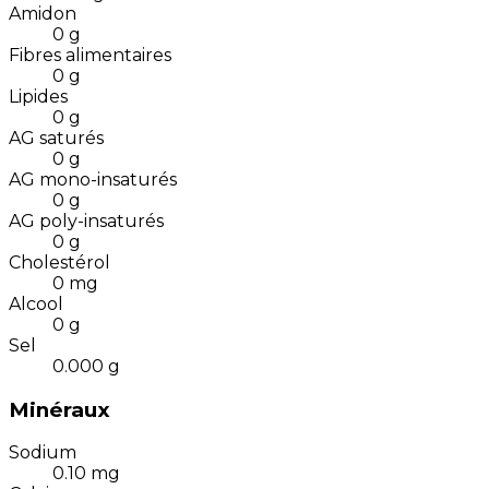
Amidon
0
g
Fibres alimentaires
0
g
Lipides
0
g
AG saturés
0
g
AG mono-insaturés
0
g
AG poly-insaturés
0
g
Cholestérol
0
mg
Alcool
0
g
Sel
0.000
g
Minéraux
Sodium
0.10
mg