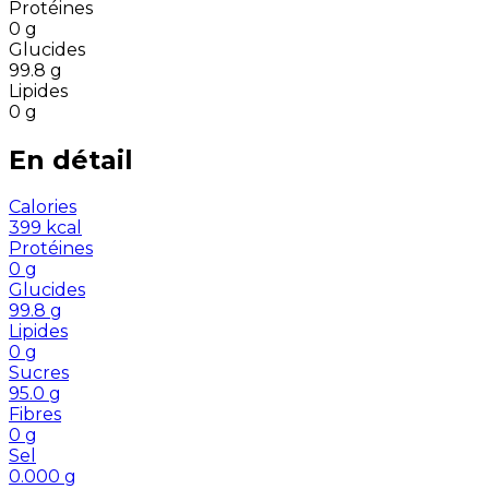
Protéines
0
g
Glucides
99.8
g
Lipides
0
g
En détail
Calories
399
kcal
Protéines
0
g
Glucides
99.8
g
Lipides
0
g
Sucres
95.0
g
Fibres
0
g
Sel
0.000
g