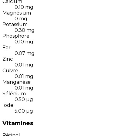
Calcium
0.10
mg
Magnésium
0
mg
Potassium
0.30
mg
Phosphore
0.10
mg
Fer
0.07
mg
Zinc
0.01
mg
Cuivre
0.01
mg
Manganèse
0.01
mg
Sélénium
0.50
µg
Iode
5.00
µg
Vitamines
Rétinol