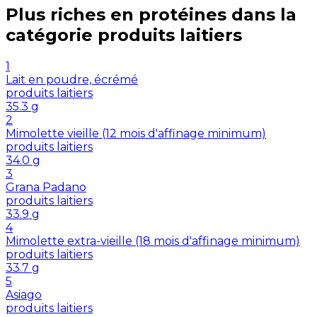
Plus riches en
protéines
dans la
catégorie
produits laitiers
1
Lait en poudre, écrémé
produits laitiers
35.3
g
2
Mimolette vieille (12 mois d'affinage minimum)
produits laitiers
34.0
g
3
Grana Padano
produits laitiers
33.9
g
4
Mimolette extra-vieille (18 mois d'affinage minimum)
produits laitiers
33.7
g
5
Asiago
produits laitiers