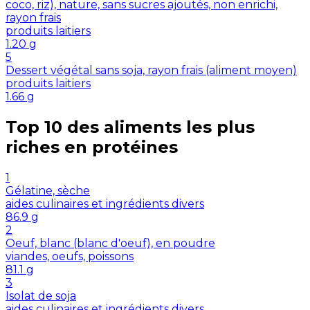
coco, riz), nature, sans sucres ajoutés, non enrichi,
rayon frais
produits laitiers
1.20
g
5
Dessert végétal sans soja, rayon frais (aliment moyen)
produits laitiers
1.66
g
Top 10 des aliments les plus
riches en
protéines
1
Gélatine, sèche
aides culinaires et ingrédients divers
86.9
g
2
Oeuf, blanc (blanc d'oeuf), en poudre
viandes, oeufs, poissons
81.1
g
3
Isolat de soja
aides culinaires et ingrédients divers