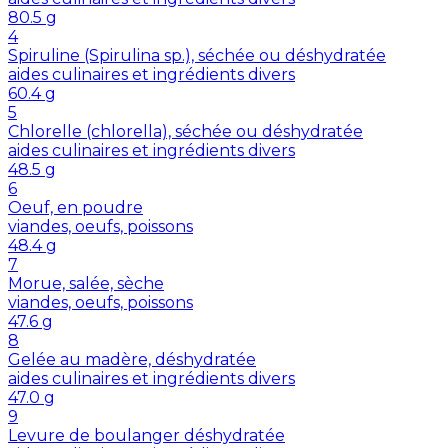
80.5
g
4
Spiruline (Spirulina sp.), séchée ou déshydratée
aides culinaires et ingrédients divers
60.4
g
5
Chlorelle (chlorella), séchée ou déshydratée
aides culinaires et ingrédients divers
48.5
g
6
Oeuf, en poudre
viandes, oeufs, poissons
48.4
g
7
Morue, salée, sèche
viandes, oeufs, poissons
47.6
g
8
Gelée au madère, déshydratée
aides culinaires et ingrédients divers
47.0
g
9
Levure de boulanger déshydratée