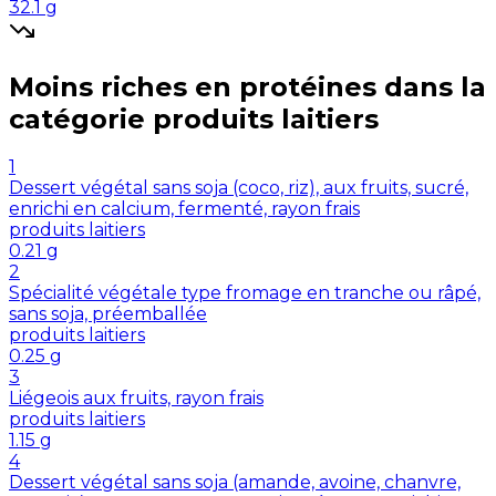
32.1
g
Moins riches en
protéines
dans la
catégorie
produits laitiers
1
Dessert végétal sans soja (coco, riz), aux fruits, sucré,
enrichi en calcium, fermenté, rayon frais
produits laitiers
0.21
g
2
Spécialité végétale type fromage en tranche ou râpé,
sans soja, préemballée
produits laitiers
0.25
g
3
Liégeois aux fruits, rayon frais
produits laitiers
1.15
g
4
Dessert végétal sans soja (amande, avoine, chanvre,