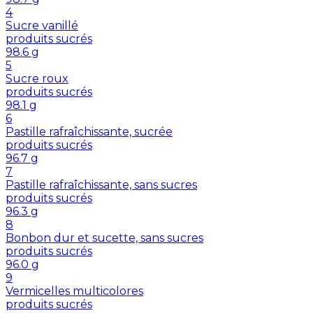
4
Sucre vanillé
produits sucrés
98.6
g
5
Sucre roux
produits sucrés
98.1
g
6
Pastille rafraîchissante, sucrée
produits sucrés
96.7
g
7
Pastille rafraîchissante, sans sucres
produits sucrés
96.3
g
8
Bonbon dur et sucette, sans sucres
produits sucrés
96.0
g
9
Vermicelles multicolores
produits sucrés