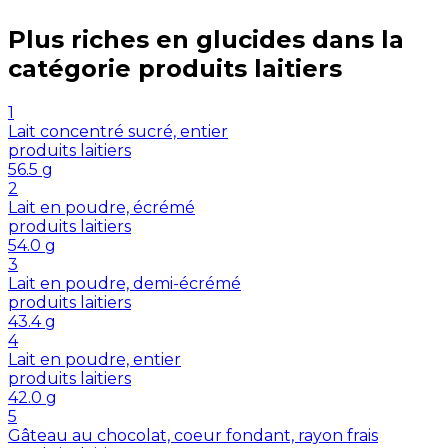
Plus riches en
glucides
dans la
catégorie
produits laitiers
1
Lait concentré sucré, entier
produits laitiers
56.5
g
2
Lait en poudre, écrémé
produits laitiers
54.0
g
3
Lait en poudre, demi-écrémé
produits laitiers
43.4
g
4
Lait en poudre, entier
produits laitiers
42.0
g
5
Gâteau au chocolat, coeur fondant, rayon frais