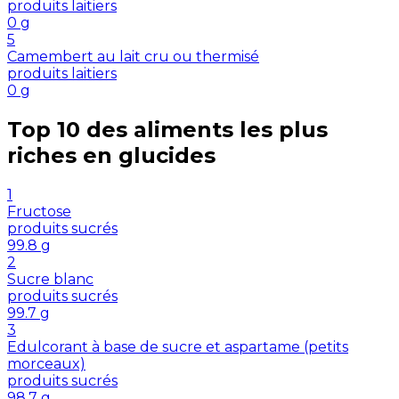
produits laitiers
0
g
5
Camembert au lait cru ou thermisé
produits laitiers
0
g
Top 10 des aliments les plus
riches en
glucides
1
Fructose
produits sucrés
99.8
g
2
Sucre blanc
produits sucrés
99.7
g
3
Edulcorant à base de sucre et aspartame (petits
morceaux)
produits sucrés
98.7
g