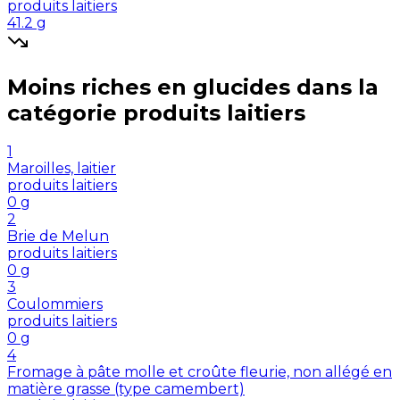
produits laitiers
41.2
g
Moins riches en
glucides
dans la
catégorie
produits laitiers
1
Maroilles, laitier
produits laitiers
0
g
2
Brie de Melun
produits laitiers
0
g
3
Coulommiers
produits laitiers
0
g
4
Fromage à pâte molle et croûte fleurie, non allégé en
matière grasse (type camembert)