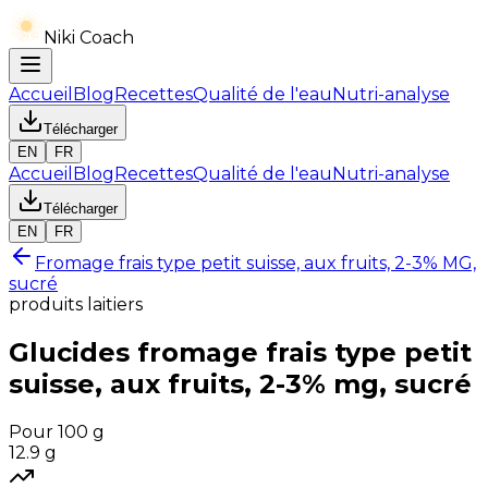
Niki Coach
Accueil
Blog
Recettes
Qualité de l'eau
Nutri-analyse
Télécharger
EN
FR
Accueil
Blog
Recettes
Qualité de l'eau
Nutri-analyse
Télécharger
EN
FR
Fromage frais type petit suisse, aux fruits, 2-3% MG,
sucré
produits laitiers
Glucides
fromage frais type petit
suisse, aux fruits, 2-3% mg, sucré
Pour 100 g
12.9
g