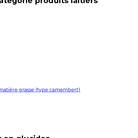
catégorie
produits laitiers
 matière grasse (type camembert)