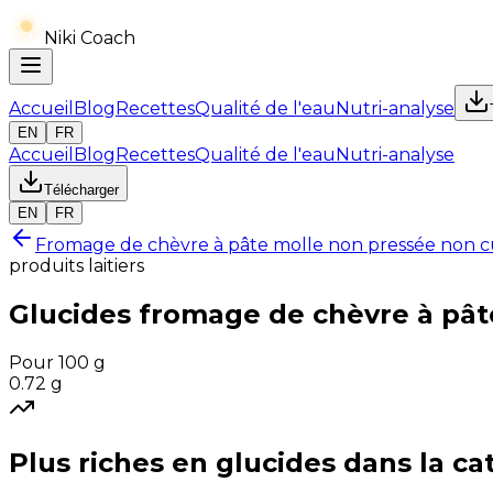
Niki Coach
Accueil
Blog
Recettes
Qualité de l'eau
Nutri-analyse
EN
FR
Accueil
Blog
Recettes
Qualité de l'eau
Nutri-analyse
Télécharger
EN
FR
Fromage de chèvre à pâte molle non pressée non cu
produits laitiers
Glucides
fromage de chèvre à pâte
Pour 100 g
0.72
g
Plus riches en
glucides
dans la ca