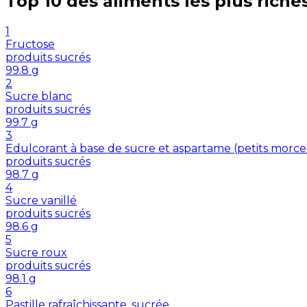
Top 10 des aliments les plus riche
1
Fructose
produits sucrés
99.8
g
2
Sucre blanc
produits sucrés
99.7
g
3
Edulcorant à base de sucre et aspartame (petits morc
produits sucrés
98.7
g
4
Sucre vanillé
produits sucrés
98.6
g
5
Sucre roux
produits sucrés
98.1
g
6
Pastille rafraîchissante, sucrée