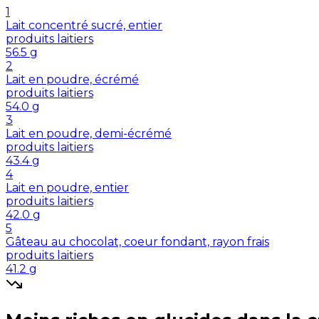
1
Lait concentré sucré, entier
produits laitiers
56.5
g
2
Lait en poudre, écrémé
produits laitiers
54.0
g
3
Lait en poudre, demi-écrémé
produits laitiers
43.4
g
4
Lait en poudre, entier
produits laitiers
42.0
g
5
Gâteau au chocolat, coeur fondant, rayon frais
produits laitiers
41.2
g