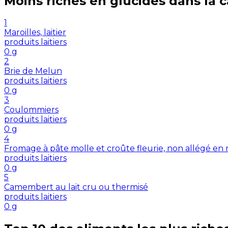
Moins riches en
glucides
dans la 
1
Maroilles, laitier
produits laitiers
0
g
2
Brie de Melun
produits laitiers
0
g
3
Coulommiers
produits laitiers
0
g
4
Fromage à pâte molle et croûte fleurie, non allégé en
produits laitiers
0
g
5
Camembert au lait cru ou thermisé
produits laitiers
0
g