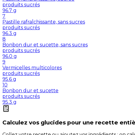
produits sucrés
96.7
g
7
Pastille rafraîchissante, sans sucres
produits sucrés
96.3
g
8
Bonbon dur et sucette, sans sucres
produits sucrés
96.0
g
9
Vermicelles multicolores
produits sucrés
95.6
g
10
Bonbon dur et sucette
produits sucrés
95.3
g
Calculez vos
glucides
pour une recette enti
Collez votre recette ou ajoutez vos ingrédients : on c