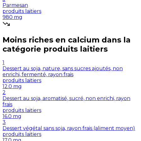
Parmesan
produits laitiers
980
mg
Moins riches en
calcium
dans la
catégorie
produits laitiers
1
Dessert au soja, nature, sans sucres ajoutés, non
enrichi, fermenté, rayon frais
produits laitiers
12.0
mg
2
Dessert au soja, aromatisé, sucré, non enrichi, rayon
frais
produits laitiers
16.0
mg
3
Dessert végétal sans soja, rayon frais (aliment moyen)
produits laitiers
17.0
mg