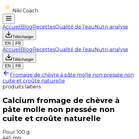
Niki Coach
Accueil
Blog
Recettes
Qualité de l'eau
Nutri-analyse
Télécharger
EN
FR
Accueil
Blog
Recettes
Qualité de l'eau
Nutri-analyse
Télécharger
EN
FR
Fromage de chèvre à pâte molle non pressée non
cuite et croûte naturelle
produits laitiers
Calcium
fromage de chèvre à
pâte molle non pressée non
cuite et croûte naturelle
Pour 100 g
445
mg