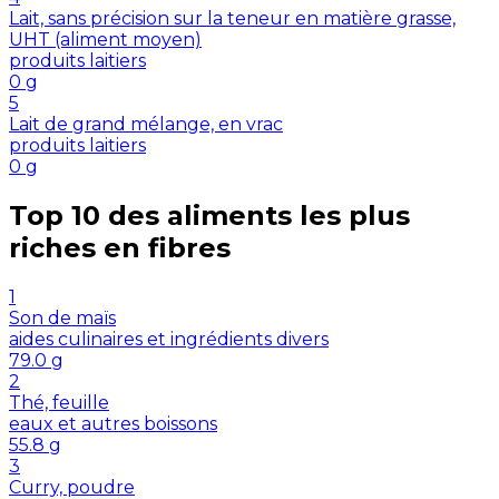
Lait, sans précision sur la teneur en matière grasse,
UHT (aliment moyen)
produits laitiers
0
g
5
Lait de grand mélange, en vrac
produits laitiers
0
g
Top 10 des aliments les plus
riches en
fibres
1
Son de maïs
aides culinaires et ingrédients divers
79.0
g
2
Thé, feuille
eaux et autres boissons
55.8
g
3
Curry, poudre