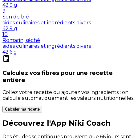
42.9
g
9
Son de blé
aides culinaires et ingrédients divers
42.9
g
10
Romarin, séché
aides culinaires et ingrédients divers
42.6
g
Calculez vos
fibres
pour une recette
entière
Collez votre recette ou ajoutez vos ingrédients : on
calcule automatiquement les valeurs nutritionnelles.
Calculer ma recette
Découvrez l'App Niki Coach
Des études scientifiques prouvent que 66 jours sont