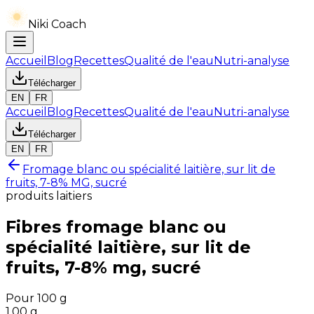
Niki Coach
Accueil
Blog
Recettes
Qualité de l'eau
Nutri-analyse
Télécharger
EN
FR
Accueil
Blog
Recettes
Qualité de l'eau
Nutri-analyse
Télécharger
EN
FR
Fromage blanc ou spécialité laitière, sur lit de
fruits, 7-8% MG, sucré
produits laitiers
Fibres
fromage blanc ou
spécialité laitière, sur lit de
fruits, 7-8% mg, sucré
Pour 100 g
1.00
g