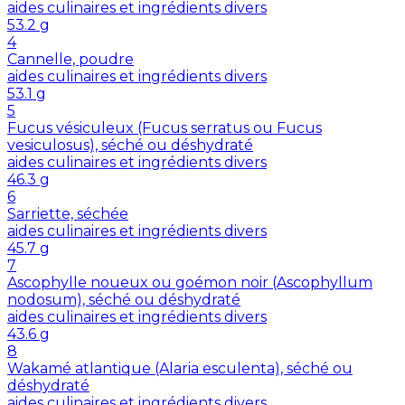
aides culinaires et ingrédients divers
53.2
g
4
Cannelle, poudre
aides culinaires et ingrédients divers
53.1
g
5
Fucus vésiculeux (Fucus serratus ou Fucus
vesiculosus), séché ou déshydraté
aides culinaires et ingrédients divers
46.3
g
6
Sarriette, séchée
aides culinaires et ingrédients divers
45.7
g
7
Ascophylle noueux ou goémon noir (Ascophyllum
nodosum), séché ou déshydraté
aides culinaires et ingrédients divers
43.6
g
8
Wakamé atlantique (Alaria esculenta), séché ou
déshydraté
aides culinaires et ingrédients divers