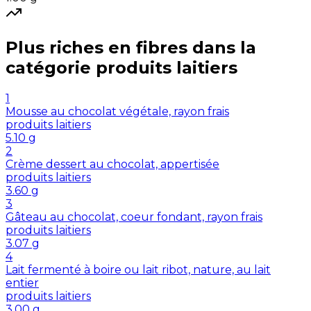
Plus riches en
fibres
dans la
catégorie
produits laitiers
1
Mousse au chocolat végétale, rayon frais
produits laitiers
5.10
g
2
Crème dessert au chocolat, appertisée
produits laitiers
3.60
g
3
Gâteau au chocolat, coeur fondant, rayon frais
produits laitiers
3.07
g
4
Lait fermenté à boire ou lait ribot, nature, au lait
entier
produits laitiers
3.00
g