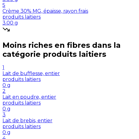
5
Crème 30% MG, épaisse, rayon frais
produits laitiers
3.00
g
Moins riches en
fibres
dans la
catégorie
produits laitiers
1
Lait de bufflesse, entier
produits laitiers
0
g
2
Lait en poudre, entier
produits laitiers
0
g
3
Lait de brebis, entier
produits laitiers
0
g
4