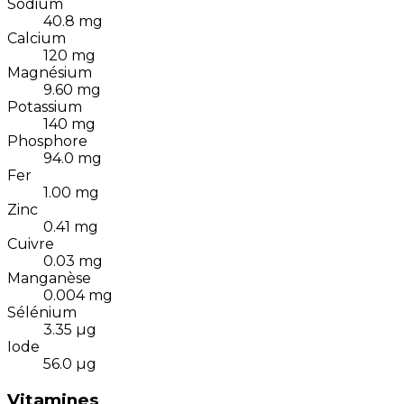
Sodium
40.8
mg
Calcium
120
mg
Magnésium
9.60
mg
Potassium
140
mg
Phosphore
94.0
mg
Fer
1.00
mg
Zinc
0.41
mg
Cuivre
0.03
mg
Manganèse
0.004
mg
Sélénium
3.35
µg
Iode
56.0
µg
Vitamines