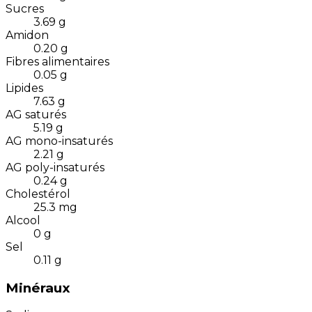
Sucres
3.69
g
Amidon
0.20
g
Fibres alimentaires
0.05
g
Lipides
7.63
g
AG saturés
5.19
g
AG mono-insaturés
2.21
g
AG poly-insaturés
0.24
g
Cholestérol
25.3
mg
Alcool
0
g
Sel
0.11
g
Minéraux