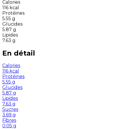
Calories
116
kcal
Protéines
5.55
g
Glucides
5.87
g
Lipides
7.63
g
En détail
Calories
116
kcal
Protéines
5.55
g
Glucides
5.87
g
Lipides
7.63
g
Sucres
3.69
g
Fibres
0.05
g