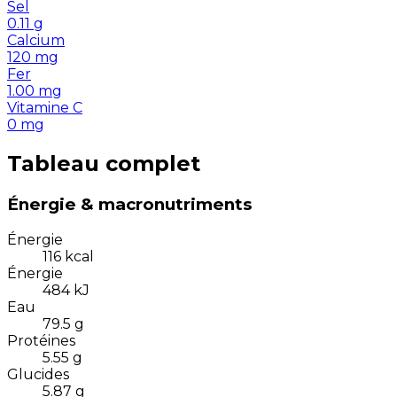
Sel
0.11
g
Calcium
120
mg
Fer
1.00
mg
Vitamine C
0
mg
Tableau complet
Énergie & macronutriments
Énergie
116
kcal
Énergie
484
kJ
Eau
79.5
g
Protéines
5.55
g
Glucides
5.87
g