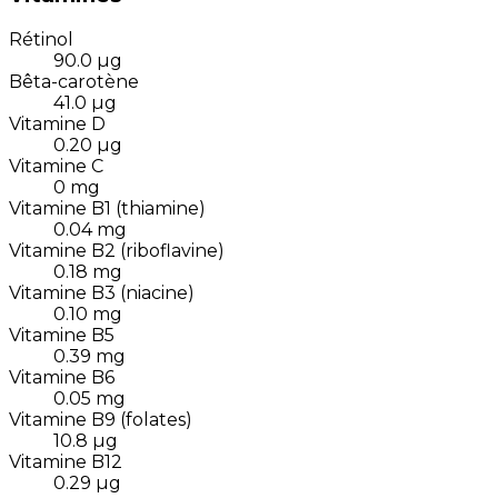
Rétinol
90.0
µg
Bêta-carotène
41.0
µg
Vitamine D
0.20
µg
Vitamine C
0
mg
Vitamine B1 (thiamine)
0.04
mg
Vitamine B2 (riboflavine)
0.18
mg
Vitamine B3 (niacine)
0.10
mg
Vitamine B5
0.39
mg
Vitamine B6
0.05
mg
Vitamine B9 (folates)
10.8
µg
Vitamine B12
0.29
µg