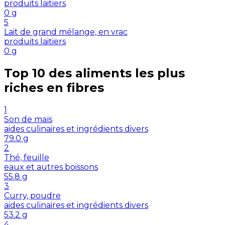
produits laitiers
0
g
5
Lait de grand mélange, en vrac
produits laitiers
0
g
Top 10 des aliments les plus
riches en
fibres
1
Son de maïs
aides culinaires et ingrédients divers
79.0
g
2
Thé, feuille
eaux et autres boissons
55.8
g
3
Curry, poudre
aides culinaires et ingrédients divers
53.2
g
4