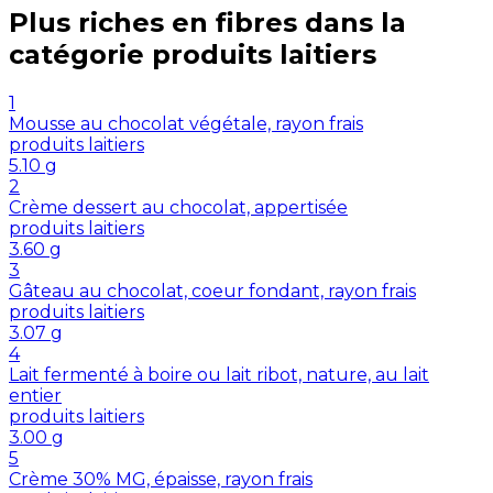
Plus riches en
fibres
dans la
catégorie
produits laitiers
1
Mousse au chocolat végétale, rayon frais
produits laitiers
5.10
g
2
Crème dessert au chocolat, appertisée
produits laitiers
3.60
g
3
Gâteau au chocolat, coeur fondant, rayon frais
produits laitiers
3.07
g
4
Lait fermenté à boire ou lait ribot, nature, au lait
entier
produits laitiers
3.00
g
5
Crème 30% MG, épaisse, rayon frais