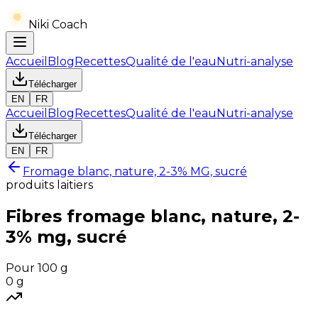
Niki Coach
Accueil
Blog
Recettes
Qualité de l'eau
Nutri-analyse
Télécharger
EN
FR
Accueil
Blog
Recettes
Qualité de l'eau
Nutri-analyse
Télécharger
EN
FR
Fromage blanc, nature, 2-3% MG, sucré
produits laitiers
Fibres
fromage blanc, nature, 2-
3% mg, sucré
Pour 100 g
0
g