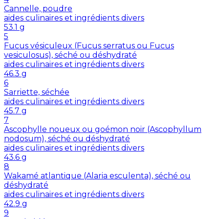
Cannelle, poudre
aides culinaires et ingrédients divers
53.1
g
5
Fucus vésiculeux (Fucus serratus ou Fucus
vesiculosus), séché ou déshydraté
aides culinaires et ingrédients divers
46.3
g
6
Sarriette, séchée
aides culinaires et ingrédients divers
45.7
g
7
Ascophylle noueux ou goémon noir (Ascophyllum
nodosum), séché ou déshydraté
aides culinaires et ingrédients divers
43.6
g
8
Wakamé atlantique (Alaria esculenta), séché ou
déshydraté
aides culinaires et ingrédients divers
42.9
g
9