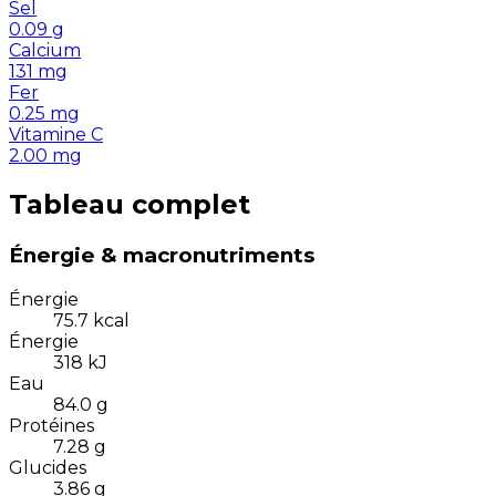
Sel
0.09
g
Calcium
131
mg
Fer
0.25
mg
Vitamine C
2.00
mg
Tableau complet
Énergie & macronutriments
Énergie
75.7
kcal
Énergie
318
kJ
Eau
84.0
g
Protéines
7.28
g
Glucides
3.86
g