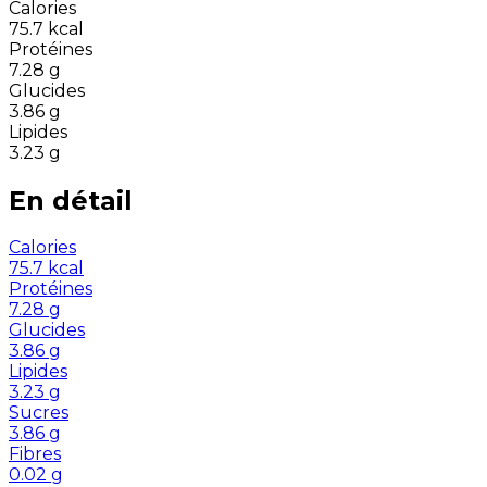
Calories
75.7
kcal
Protéines
7.28
g
Glucides
3.86
g
Lipides
3.23
g
En détail
Calories
75.7
kcal
Protéines
7.28
g
Glucides
3.86
g
Lipides
3.23
g
Sucres
3.86
g
Fibres
0.02
g