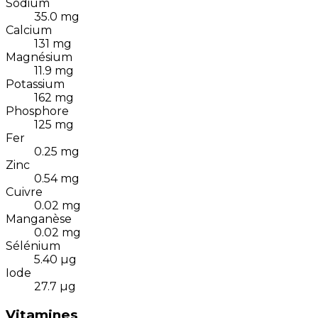
Sodium
35.0
mg
Calcium
131
mg
Magnésium
11.9
mg
Potassium
162
mg
Phosphore
125
mg
Fer
0.25
mg
Zinc
0.54
mg
Cuivre
0.02
mg
Manganèse
0.02
mg
Sélénium
5.40
µg
Iode
27.7
µg
Vitamines