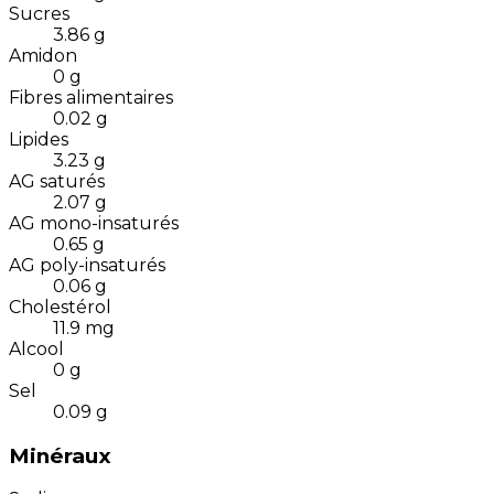
Sucres
3.86
g
Amidon
0
g
Fibres alimentaires
0.02
g
Lipides
3.23
g
AG saturés
2.07
g
AG mono-insaturés
0.65
g
AG poly-insaturés
0.06
g
Cholestérol
11.9
mg
Alcool
0
g
Sel
0.09
g
Minéraux