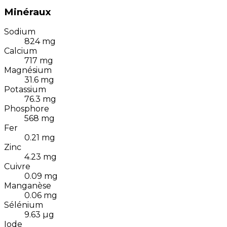
Minéraux
Sodium
824
mg
Calcium
717
mg
Magnésium
31.6
mg
Potassium
76.3
mg
Phosphore
568
mg
Fer
0.21
mg
Zinc
4.23
mg
Cuivre
0.09
mg
Manganèse
0.06
mg
Sélénium
9.63
µg
Iode