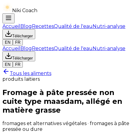
Niki Coach
Accueil
Blog
Recettes
Qualité de l'eau
Nutri-analyse
Télécharger
EN
FR
Accueil
Blog
Recettes
Qualité de l'eau
Nutri-analyse
Télécharger
EN
FR
Tous les aliments
produits laitiers
Fromage à pâte pressée non
cuite type maasdam, allégé en
matière grasse
fromages et alternatives végétales · fromages à pâte
pressée ou dure