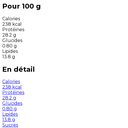
Pour 100 g
Calories
238
kcal
Protéines
28.2
g
Glucides
0.80
g
Lipides
13.8
g
En détail
Calories
238
kcal
Protéines
28.2
g
Glucides
0.80
g
Lipides
13.8
g
Sucres