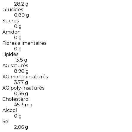
28.2
g
Glucides
0.80
g
Sucres
0
g
Amidon
0
g
Fibres alimentaires
0
g
Lipides
13.8
g
AG saturés
8.90
g
AG mono-insaturés
3.77
g
AG poly-insaturés
0.36
g
Cholestérol
45.3
mg
Alcool
0
g
Sel
2.06
g