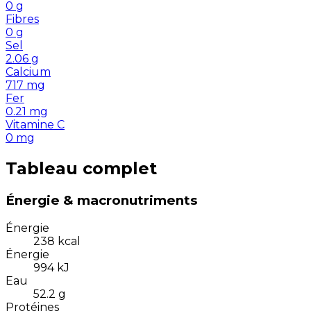
0
g
Fibres
0
g
Sel
2.06
g
Calcium
717
mg
Fer
0.21
mg
Vitamine C
0
mg
Tableau complet
Énergie & macronutriments
Énergie
238
kcal
Énergie
994
kJ
Eau
52.2
g
Protéines