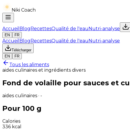
Niki Coach
Accueil
Blog
Recettes
Qualité de l'eau
Nutri-analyse
EN
FR
Accueil
Blog
Recettes
Qualité de l'eau
Nutri-analyse
Télécharger
EN
FR
Tous les aliments
aides culinaires et ingrédients divers
Fond de volaille pour sauces et c
aides culinaires · -
Pour 100 g
Calories
336
kcal