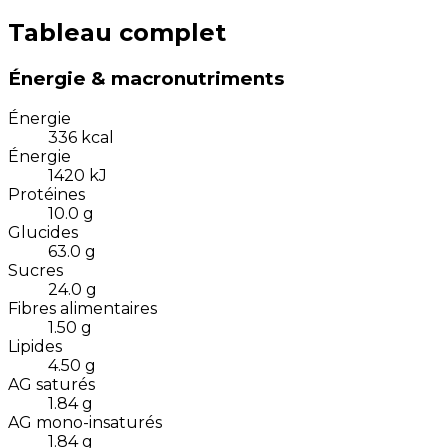
Tableau complet
Énergie & macronutriments
Énergie
336
kcal
Énergie
1420
kJ
Protéines
10.0
g
Glucides
63.0
g
Sucres
24.0
g
Fibres alimentaires
1.50
g
Lipides
4.50
g
AG saturés
1.84
g
AG mono-insaturés
1.84
g