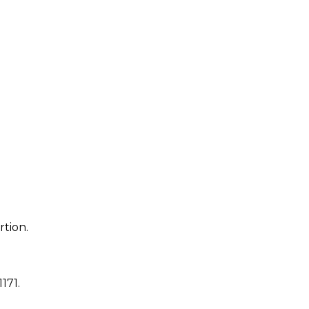
rtion.
1171
.