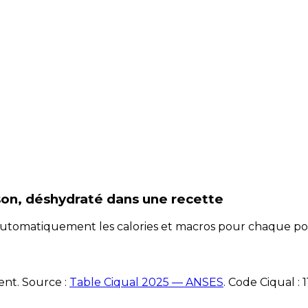
son, déshydraté
dans une recette
e automatiquement les calories et macros pour chaque po
ent. Source :
Table Ciqual 2025 — ANSES
.
Code Ciqual :
1