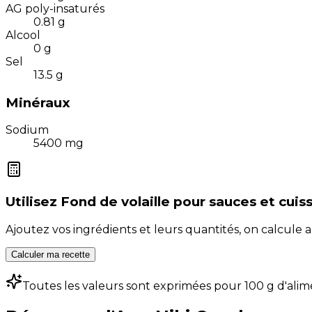
AG poly-insaturés
0.81
g
Alcool
0
g
Sel
13.5
g
Minéraux
Sodium
5400
mg
Utilisez
Fond de volaille pour sauces et cuis
Ajoutez vos ingrédients et leurs quantités, on calcul
Calculer ma recette
Toutes les valeurs sont exprimées pour 100 g d'alim