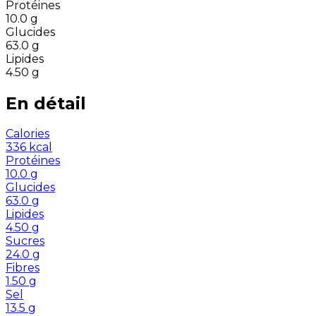
Protéines
10.0
g
Glucides
63.0
g
Lipides
4.50
g
En détail
Calories
336
kcal
Protéines
10.0
g
Glucides
63.0
g
Lipides
4.50
g
Sucres
24.0
g
Fibres
1.50
g
Sel
13.5
g