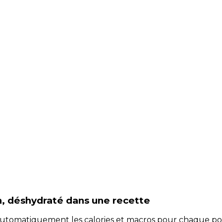
n, déshydraté
dans une recette
e automatiquement les calories et macros pour chaque po