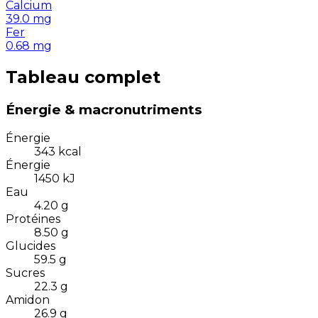
Calcium
39.0
mg
Fer
0.68
mg
Tableau complet
Énergie & macronutriments
Énergie
343
kcal
Énergie
1450
kJ
Eau
4.20
g
Protéines
8.50
g
Glucides
59.5
g
Sucres
22.3
g
Amidon
26.9
g