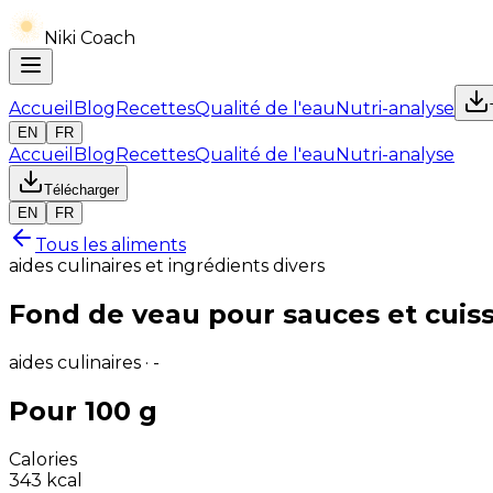
Niki Coach
Accueil
Blog
Recettes
Qualité de l'eau
Nutri-analyse
EN
FR
Accueil
Blog
Recettes
Qualité de l'eau
Nutri-analyse
Télécharger
EN
FR
Tous les aliments
aides culinaires et ingrédients divers
Fond de veau pour sauces et cuis
aides culinaires · -
Pour 100 g
Calories
343
kcal