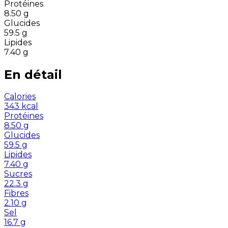
Protéines
8.50
g
Glucides
59.5
g
Lipides
7.40
g
En détail
Calories
343
kcal
Protéines
8.50
g
Glucides
59.5
g
Lipides
7.40
g
Sucres
22.3
g
Fibres
2.10
g
Sel
16.7
g