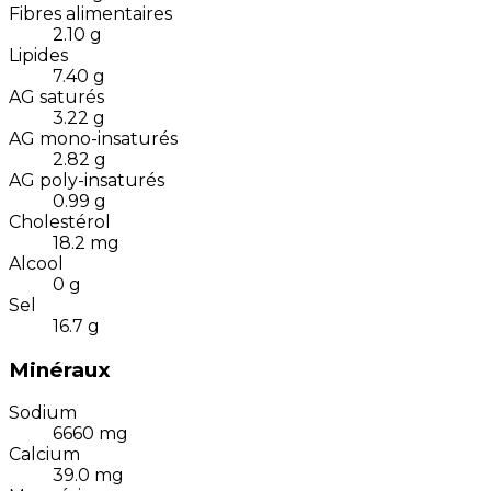
Fibres alimentaires
2.10
g
Lipides
7.40
g
AG saturés
3.22
g
AG mono-insaturés
2.82
g
AG poly-insaturés
0.99
g
Cholestérol
18.2
mg
Alcool
0
g
Sel
16.7
g
Minéraux
Sodium
6660
mg
Calcium
39.0
mg