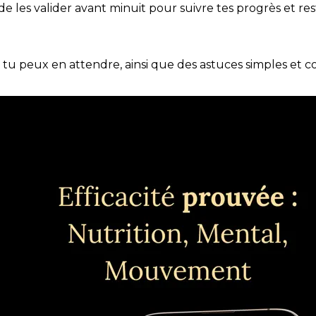
t de les valider avant minuit pour suivre tes progrès et res
e tu peux en attendre, ainsi que des astuces simples et 