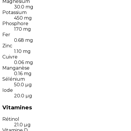
Magnésium
30.0
mg
Potassium
450
mg
Phosphore
170
mg
Fer
0.68
mg
Zinc
1.10
mg
Cuivre
0.06
mg
Manganèse
0.16
mg
Sélénium
50.0
µg
Iode
20.0
µg
Vitamines
Rétinol
21.0
µg
Vitamine D