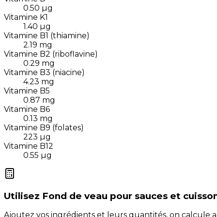
0.50
µg
Vitamine K1
1.40
µg
Vitamine B1 (thiamine)
2.19
mg
Vitamine B2 (riboflavine)
0.29
mg
Vitamine B3 (niacine)
4.23
mg
Vitamine B5
0.87
mg
Vitamine B6
0.13
mg
Vitamine B9 (folates)
223
µg
Vitamine B12
0.55
µg
Utilisez
Fond de veau pour sauces et cuisso
Ajoutez vos ingrédients et leurs quantités, on calcul