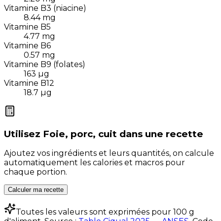
Vitamine B3 (niacine)
8.44
mg
Vitamine B5
4.77
mg
Vitamine B6
0.57
mg
Vitamine B9 (folates)
163
µg
Vitamine B12
18.7
µg
Utilisez
Foie, porc, cuit
dans une recette
Ajoutez vos ingrédients et leurs quantités, on calcule
automatiquement les calories et macros pour
chaque portion.
Calculer ma recette
Toutes les valeurs sont exprimées pour 100 g