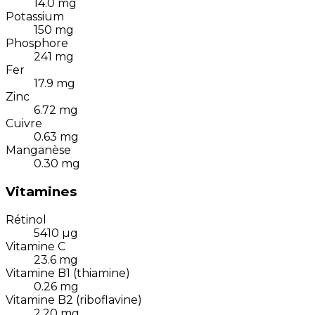
14.0
mg
Potassium
150
mg
Phosphore
241
mg
Fer
17.9
mg
Zinc
6.72
mg
Cuivre
0.63
mg
Manganèse
0.30
mg
Vitamines
Rétinol
5410
µg
Vitamine C
23.6
mg
Vitamine B1 (thiamine)
0.26
mg
Vitamine B2 (riboflavine)
2.20
mg