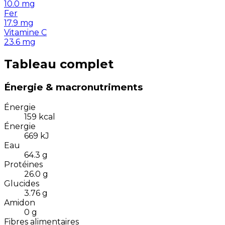
10.0
mg
Fer
17.9
mg
Vitamine C
23.6
mg
Tableau complet
Énergie & macronutriments
Énergie
159
kcal
Énergie
669
kJ
Eau
64.3
g
Protéines
26.0
g
Glucides
3.76
g
Amidon
0
g
Fibres alimentaires