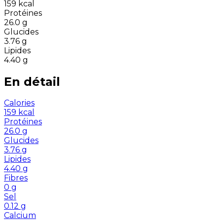
159
kcal
Protéines
26.0
g
Glucides
3.76
g
Lipides
4.40
g
En détail
Calories
159
kcal
Protéines
26.0
g
Glucides
3.76
g
Lipides
4.40
g
Fibres
0
g
Sel
0.12
g
Calcium