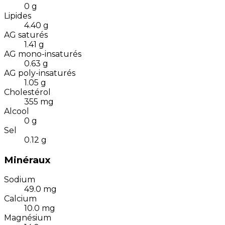
0
g
Lipides
4.40
g
AG saturés
1.41
g
AG mono-insaturés
0.63
g
AG poly-insaturés
1.05
g
Cholestérol
355
mg
Alcool
0
g
Sel
0.12
g
Minéraux
Sodium
49.0
mg
Calcium
10.0
mg
Magnésium