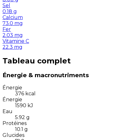
Sel
0.18
g
Calcium
73.0
mg
Fer
2.03
mg
Vitamine C
22.3
mg
Tableau complet
Énergie & macronutriments
Énergie
376
kcal
Énergie
1590
kJ
Eau
5.92
g
Protéines
10.1
g
Glucides