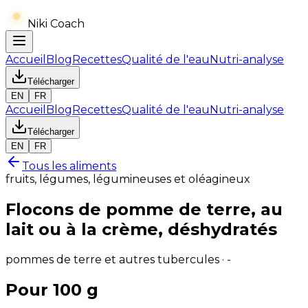
Niki Coach
Accueil
Blog
Recettes
Qualité de l'eau
Nutri-analyse
Télécharger
EN
FR
Accueil
Blog
Recettes
Qualité de l'eau
Nutri-analyse
Télécharger
EN
FR
Tous les aliments
fruits, légumes, légumineuses et oléagineux
Flocons de pomme de terre, au
lait ou à la crème, déshydratés
pommes de terre et autres tubercules · -
Pour 100 g