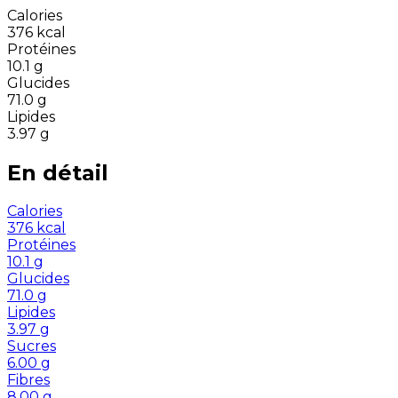
Calories
376
kcal
Protéines
10.1
g
Glucides
71.0
g
Lipides
3.97
g
En détail
Calories
376
kcal
Protéines
10.1
g
Glucides
71.0
g
Lipides
3.97
g
Sucres
6.00
g
Fibres
8.00
g