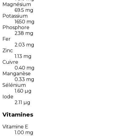
Magnésium
69.5
mg
Potassium
1650
mg
Phosphore
238
mg
Fer
2.03
mg
Zinc
1.13
mg
Cuivre
0.40
mg
Manganèse
0.33
mg
Sélénium
1.60
µg
Iode
2.11
µg
Vitamines
Vitamine E
1.00
mg