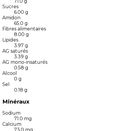
71.0
g
Sucres
6.00
g
Amidon
65.0
g
Fibres alimentaires
8.00
g
Lipides
3.97
g
AG saturés
3.39
g
AG mono-insaturés
0.58
g
Alcool
0
g
Sel
0.18
g
Minéraux
Sodium
71.0
mg
Calcium
73.0
mg