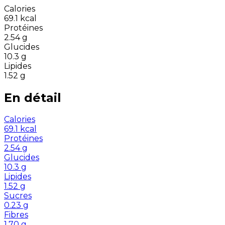
Calories
69.1
kcal
Protéines
2.54
g
Glucides
10.3
g
Lipides
1.52
g
En détail
Calories
69.1
kcal
Protéines
2.54
g
Glucides
10.3
g
Lipides
1.52
g
Sucres
0.23
g
Fibres
1.70
g