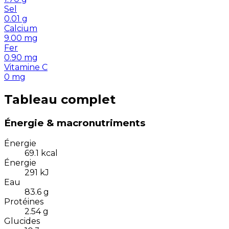
Sel
0.01
g
Calcium
9.00
mg
Fer
0.90
mg
Vitamine C
0
mg
Tableau complet
Énergie & macronutriments
Énergie
69.1
kcal
Énergie
291
kJ
Eau
83.6
g
Protéines
2.54
g
Glucides