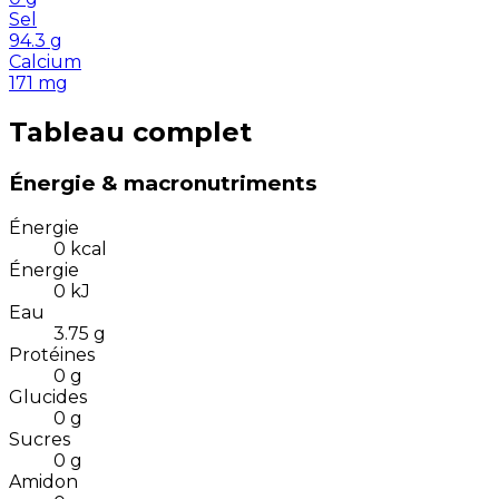
Sel
94.3
g
Calcium
171
mg
Tableau complet
Énergie & macronutriments
Énergie
0
kcal
Énergie
0
kJ
Eau
3.75
g
Protéines
0
g
Glucides
0
g
Sucres
0
g
Amidon