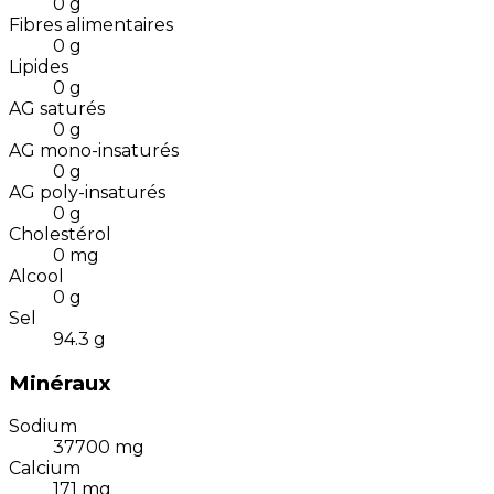
0
g
Fibres alimentaires
0
g
Lipides
0
g
AG saturés
0
g
AG mono-insaturés
0
g
AG poly-insaturés
0
g
Cholestérol
0
mg
Alcool
0
g
Sel
94.3
g
Minéraux
Sodium
37700
mg
Calcium
171
mg