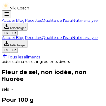
Niki Coach
Accueil
Blog
Recettes
Qualité de l'eau
Nutri-analyse
Télécharger
EN
FR
Accueil
Blog
Recettes
Qualité de l'eau
Nutri-analyse
Télécharger
EN
FR
Tous les aliments
aides culinaires et ingrédients divers
Fleur de sel, non iodée, non
fluorée
sels · -
Pour 100 g