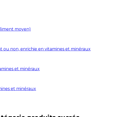
(aliment moyen)
at ou non, enrichie en vitamines et minéraux
itamines et minéraux
amines et minéraux