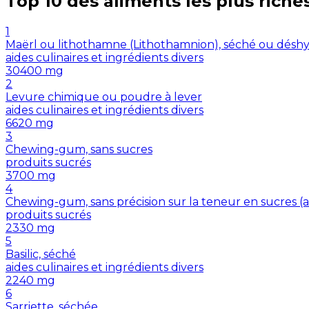
Top 10 des aliments les plus riche
1
Maërl ou lithothamne (Lithothamnion), séché ou désh
aides culinaires et ingrédients divers
30400
mg
2
Levure chimique ou poudre à lever
aides culinaires et ingrédients divers
6620
mg
3
Chewing-gum, sans sucres
produits sucrés
3700
mg
4
Chewing-gum, sans précision sur la teneur en sucres 
produits sucrés
2330
mg
5
Basilic, séché
aides culinaires et ingrédients divers
2240
mg
6
Sarriette, séchée