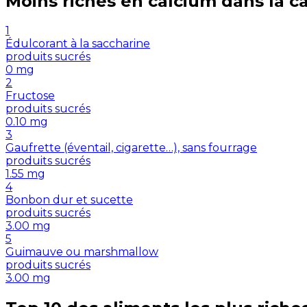
Moins riches en
calcium
dans la c
1
Édulcorant à la saccharine
produits sucrés
0
mg
2
Fructose
produits sucrés
0.10
mg
3
Gaufrette (éventail, cigarette…), sans fourrage
produits sucrés
1.55
mg
4
Bonbon dur et sucette
produits sucrés
3.00
mg
5
Guimauve ou marshmallow
produits sucrés
3.00
mg