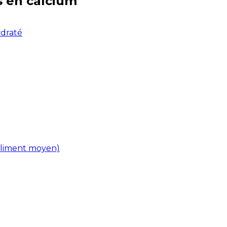
s en
calcium
ydraté
(aliment moyen)