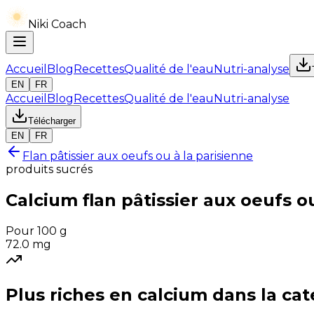
Niki Coach
Accueil
Blog
Recettes
Qualité de l'eau
Nutri-analyse
EN
FR
Accueil
Blog
Recettes
Qualité de l'eau
Nutri-analyse
Télécharger
EN
FR
Flan pâtissier aux oeufs ou à la parisienne
produits sucrés
Calcium
flan pâtissier aux oeufs o
Pour 100 g
72.0
mg
Plus riches en
calcium
dans la cat