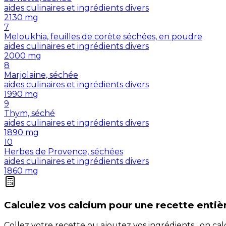
aides culinaires et ingrédients divers
2130
mg
7
Meloukhia, feuilles de corète séchées, en poudre
aides culinaires et ingrédients divers
2000
mg
8
Marjolaine, séchée
aides culinaires et ingrédients divers
1990
mg
9
Thym, séché
aides culinaires et ingrédients divers
1890
mg
10
Herbes de Provence, séchées
aides culinaires et ingrédients divers
1860
mg
Calculez vos
calcium
pour une recette entiè
Collez votre recette ou ajoutez vos ingrédients : on c