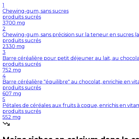
1
Chewing-gum, sans sucres
produits sucrés
3700
mg
2
Chewing-gum, sans précision sur la teneur en sucres 
produits sucrés
2330
mg
3
Barre céréalière pour petit déjeuner au lait, au chocol
produits sucrés
752
mg
4
Barre céréalière "équilibre" au chocolat, enrichie en v
produits sucrés
607
mg
5
Pétales de céréales aux fruits à coque, enrichis en vit
produits sucrés
552
mg