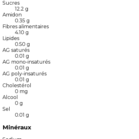
Sucres
12.2
g
Amidon
0.35
g
Fibres alimentaires
4.10
g
Lipides
0.50
g
AG saturés
0.01
g
AG mono-insaturés
0.01
g
AG poly-insaturés
0.01
g
Cholestérol
0
mg
Alcool
0
g
Sel
0.01
g
Minéraux