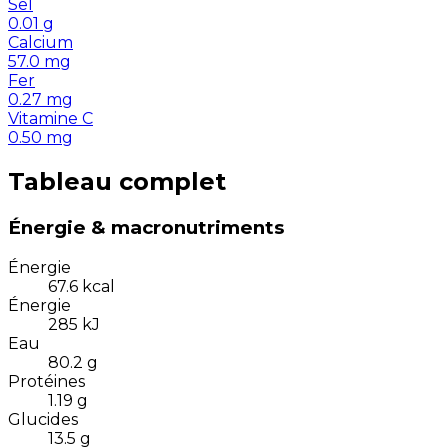
Sel
0.01
g
Calcium
57.0
mg
Fer
0.27
mg
Vitamine C
0.50
mg
Tableau complet
Énergie & macronutriments
Énergie
67.6
kcal
Énergie
285
kJ
Eau
80.2
g
Protéines
1.19
g
Glucides
13.5
g