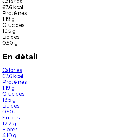
Calories
67.6
kcal
Protéines
1.19
g
Glucides
13.5
g
Lipides
0.50
g
En détail
Calories
67.6
kcal
Protéines
1.19
g
Glucides
13.5
g
Lipides
0.50
g
Sucres
12.2
g
Fibres
4.10
g