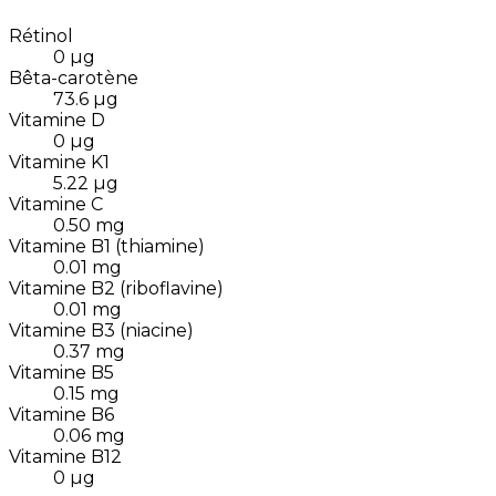
Rétinol
0
µg
Bêta-carotène
73.6
µg
Vitamine D
0
µg
Vitamine K1
5.22
µg
Vitamine C
0.50
mg
Vitamine B1 (thiamine)
0.01
mg
Vitamine B2 (riboflavine)
0.01
mg
Vitamine B3 (niacine)
0.37
mg
Vitamine B5
0.15
mg
Vitamine B6
0.06
mg
Vitamine B12
0
µg