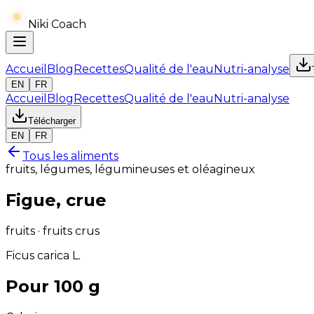
Niki Coach
Accueil
Blog
Recettes
Qualité de l'eau
Nutri-analyse
EN
FR
Accueil
Blog
Recettes
Qualité de l'eau
Nutri-analyse
Télécharger
EN
FR
Tous les aliments
fruits, légumes, légumineuses et oléagineux
Figue, crue
fruits · fruits crus
Ficus carica L.
Pour 100 g