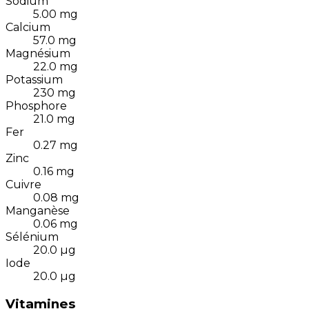
Sodium
5.00
mg
Calcium
57.0
mg
Magnésium
22.0
mg
Potassium
230
mg
Phosphore
21.0
mg
Fer
0.27
mg
Zinc
0.16
mg
Cuivre
0.08
mg
Manganèse
0.06
mg
Sélénium
20.0
µg
Iode
20.0
µg
Vitamines