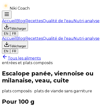
Niki Coach
Accueil
Blog
Recettes
Qualité de l'eau
Nutri-analyse
Télécharger
EN
FR
Accueil
Blog
Recettes
Qualité de l'eau
Nutri-analyse
Télécharger
EN
FR
Tous les aliments
entrées et plats composés
Escalope panée, viennoise ou
milanaise, veau, cuite
plats composés · plats de viande sans garniture
Pour 100 g