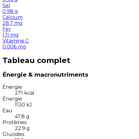
Sel
0.98
g
Calcium
28.7
mg
Fer
1.11
mg
Vitamine C
0.006
mg
Tableau complet
Énergie & macronutriments
Énergie
271
kcal
Énergie
1130
kJ
Eau
47.8
g
Protéines
22.9
g
Glucides