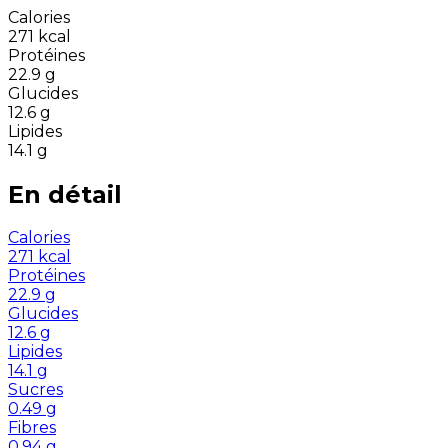
Calories
271
kcal
Protéines
22.9
g
Glucides
12.6
g
Lipides
14.1
g
En détail
Calories
271
kcal
Protéines
22.9
g
Glucides
12.6
g
Lipides
14.1
g
Sucres
0.49
g
Fibres
0.94
g