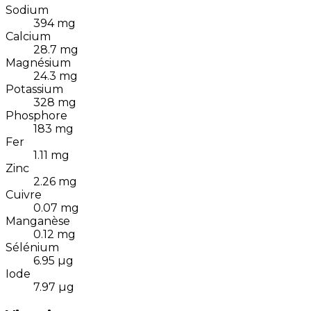
Sodium
394
mg
Calcium
28.7
mg
Magnésium
24.3
mg
Potassium
328
mg
Phosphore
183
mg
Fer
1.11
mg
Zinc
2.26
mg
Cuivre
0.07
mg
Manganèse
0.12
mg
Sélénium
6.95
µg
Iode
7.97
µg