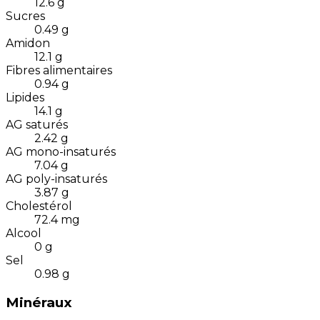
12.6
g
Sucres
0.49
g
Amidon
12.1
g
Fibres alimentaires
0.94
g
Lipides
14.1
g
AG saturés
2.42
g
AG mono-insaturés
7.04
g
AG poly-insaturés
3.87
g
Cholestérol
72.4
mg
Alcool
0
g
Sel
0.98
g
Minéraux