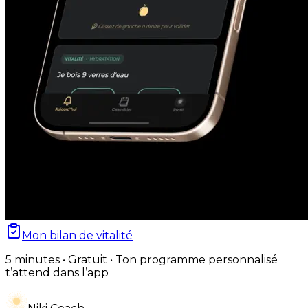
Mon bilan de vitalité
5 minutes • Gratuit • Ton programme personnalisé
t’attend dans l’app