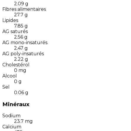
2.09
g
Fibres alimentaires
27.7
g
Lipides
7.85
g
AG saturés
2.56
g
AG mono-insaturés
2.47
g
AG poly-insaturés
2.22
g
Cholestérol
0
mg
Alcool
0
g
Sel
0.06
g
Minéraux
Sodium
23.7
mg
Calcium