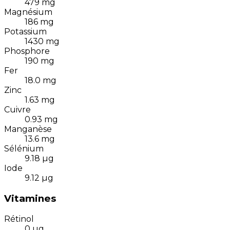
479
mg
Magnésium
186
mg
Potassium
1430
mg
Phosphore
190
mg
Fer
18.0
mg
Zinc
1.63
mg
Cuivre
0.93
mg
Manganèse
13.6
mg
Sélénium
9.18
µg
Iode
9.12
µg
Vitamines
Rétinol
0
µg