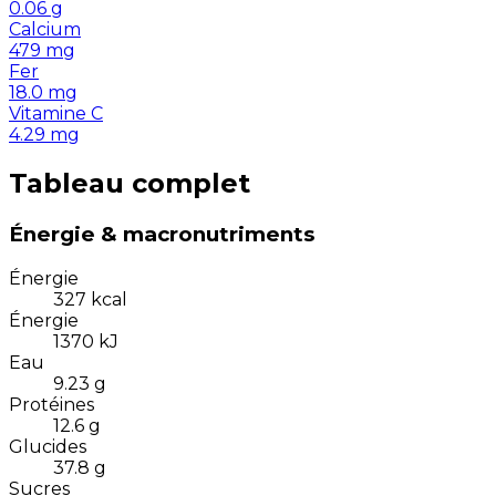
0.06
g
Calcium
479
mg
Fer
18.0
mg
Vitamine C
4.29
mg
Tableau complet
Énergie & macronutriments
Énergie
327
kcal
Énergie
1370
kJ
Eau
9.23
g
Protéines
12.6
g
Glucides
37.8
g
Sucres