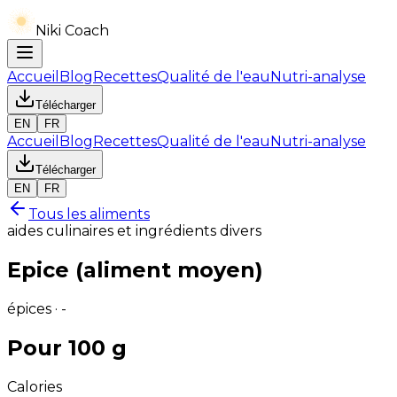
Niki Coach
Accueil
Blog
Recettes
Qualité de l'eau
Nutri-analyse
Télécharger
EN
FR
Accueil
Blog
Recettes
Qualité de l'eau
Nutri-analyse
Télécharger
EN
FR
Tous les aliments
aides culinaires et ingrédients divers
Epice (aliment moyen)
épices · -
Pour 100 g
Calories