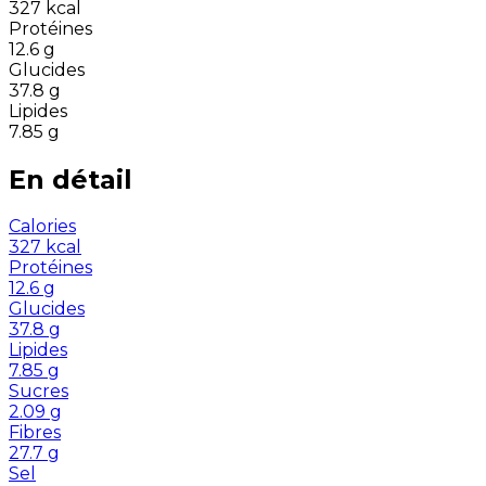
327
kcal
Protéines
12.6
g
Glucides
37.8
g
Lipides
7.85
g
En détail
Calories
327
kcal
Protéines
12.6
g
Glucides
37.8
g
Lipides
7.85
g
Sucres
2.09
g
Fibres
27.7
g
Sel