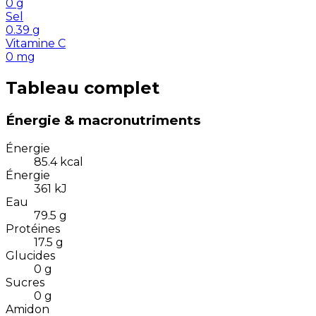
0
g
Sel
0.39
g
Vitamine C
0
mg
Tableau complet
Énergie & macronutriments
Énergie
85.4
kcal
Énergie
361
kJ
Eau
79.5
g
Protéines
17.5
g
Glucides
0
g
Sucres
0
g
Amidon