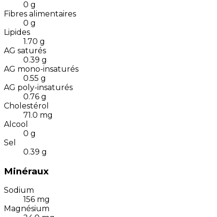
0
g
Fibres alimentaires
0
g
Lipides
1.70
g
AG saturés
0.39
g
AG mono-insaturés
0.55
g
AG poly-insaturés
0.76
g
Cholestérol
71.0
mg
Alcool
0
g
Sel
0.39
g
Minéraux
Sodium
156
mg
Magnésium