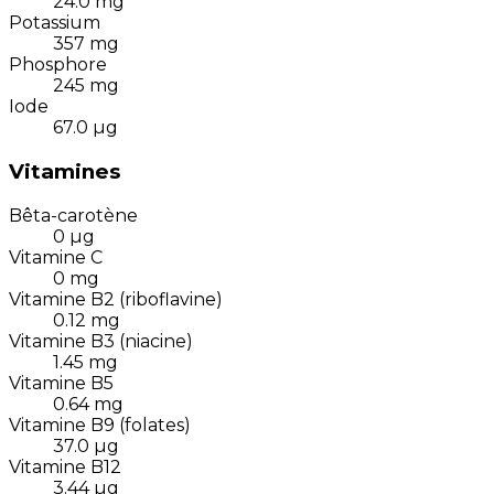
24.0
mg
Potassium
357
mg
Phosphore
245
mg
Iode
67.0
µg
Vitamines
Bêta-carotène
0
µg
Vitamine C
0
mg
Vitamine B2 (riboflavine)
0.12
mg
Vitamine B3 (niacine)
1.45
mg
Vitamine B5
0.64
mg
Vitamine B9 (folates)
37.0
µg
Vitamine B12
3.44
µg