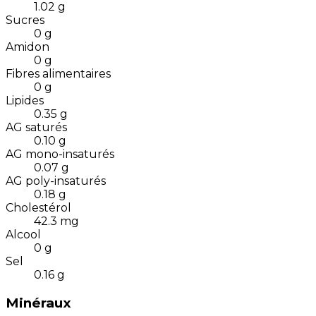
1.02
g
Sucres
0
g
Amidon
0
g
Fibres alimentaires
0
g
Lipides
0.35
g
AG saturés
0.10
g
AG mono-insaturés
0.07
g
AG poly-insaturés
0.18
g
Cholestérol
42.3
mg
Alcool
0
g
Sel
0.16
g
Minéraux