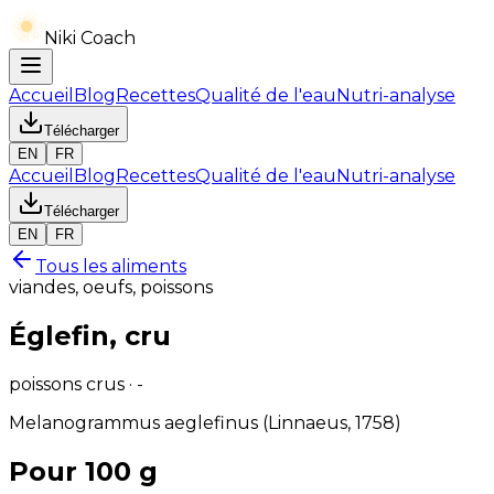
Niki Coach
Accueil
Blog
Recettes
Qualité de l'eau
Nutri-analyse
Télécharger
EN
FR
Accueil
Blog
Recettes
Qualité de l'eau
Nutri-analyse
Télécharger
EN
FR
Tous les aliments
viandes, oeufs, poissons
Églefin, cru
poissons crus · -
Melanogrammus aeglefinus (Linnaeus, 1758)
Pour 100 g