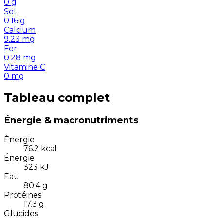
0
g
Sel
0.16
g
Calcium
9.23
mg
Fer
0.28
mg
Vitamine C
0
mg
Tableau complet
Énergie & macronutriments
Énergie
76.2
kcal
Énergie
323
kJ
Eau
80.4
g
Protéines
17.3
g
Glucides