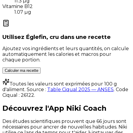
11.3
µg
Vitamine B12
1.07
µg
Utilisez
Églefin, cru
dans une recette
Ajoutez vos ingrédients et leurs quantités, on calcule
automatiquement les calories et macros pour
chaque portion.
Calculer ma recette
Toutes les valeurs sont exprimées pour 100 g
d'aliment. Source :
Table Ciqual 2025 — ANSES
.
Code
Ciqual :
26122
.
Découvrez l'App Niki Coach
Des études scientifiques prouvent que 66 jours sont
nécessaires pour ancrer de nouvelles habitudes. Niki
utilise ce laps de temps pour t'aider à instaurer des