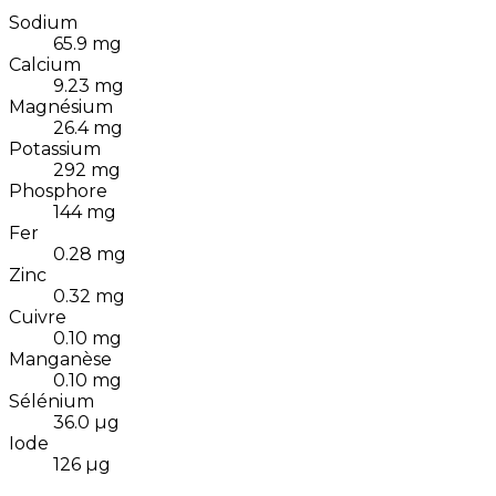
Sodium
65.9
mg
Calcium
9.23
mg
Magnésium
26.4
mg
Potassium
292
mg
Phosphore
144
mg
Fer
0.28
mg
Zinc
0.32
mg
Cuivre
0.10
mg
Manganèse
0.10
mg
Sélénium
36.0
µg
Iode
126
µg