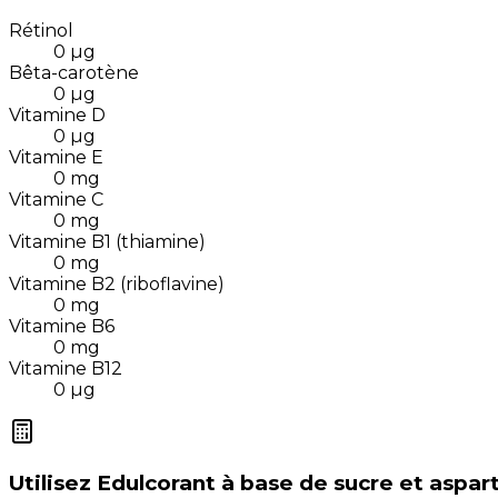
Rétinol
0
µg
Bêta-carotène
0
µg
Vitamine D
0
µg
Vitamine E
0
mg
Vitamine C
0
mg
Vitamine B1 (thiamine)
0
mg
Vitamine B2 (riboflavine)
0
mg
Vitamine B6
0
mg
Vitamine B12
0
µg
Utilisez
Edulcorant à base de sucre et aspa