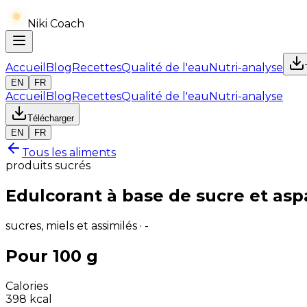
Niki Coach
Accueil
Blog
Recettes
Qualité de l'eau
Nutri-analyse
EN
FR
Accueil
Blog
Recettes
Qualité de l'eau
Nutri-analyse
Télécharger
EN
FR
Tous les aliments
produits sucrés
Edulcorant à base de sucre et as
sucres, miels et assimilés · -
Pour 100 g
Calories
398
kcal