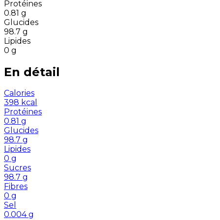
Protéines
0.81
g
Glucides
98.7
g
Lipides
0
g
En détail
Calories
398
kcal
Protéines
0.81
g
Glucides
98.7
g
Lipides
0
g
Sucres
98.7
g
Fibres
0
g
Sel
0.004
g