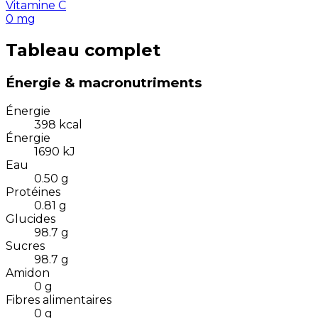
Vitamine C
0
mg
Tableau complet
Énergie & macronutriments
Énergie
398
kcal
Énergie
1690
kJ
Eau
0.50
g
Protéines
0.81
g
Glucides
98.7
g
Sucres
98.7
g
Amidon
0
g
Fibres alimentaires
0
g