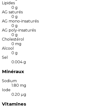
Lipides
0
g
AG saturés
0
g
AG mono-insaturés
0
g
AG poly-insaturés
0
g
Cholestérol
0
mg
Alcool
0
g
Sel
0.004
g
Minéraux
Sodium
1.80
mg
Iode
0.20
µg
Vitamines