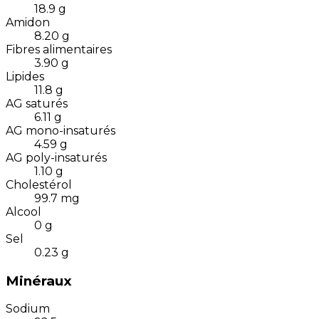
18.9
g
Amidon
8.20
g
Fibres alimentaires
3.90
g
Lipides
11.8
g
AG saturés
6.11
g
AG mono-insaturés
4.59
g
AG poly-insaturés
1.10
g
Cholestérol
99.7
mg
Alcool
0
g
Sel
0.23
g
Minéraux
Sodium