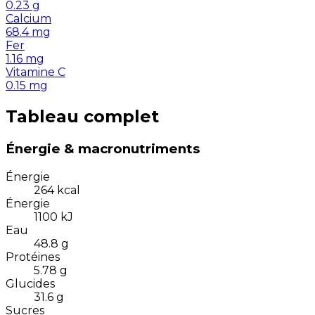
0.23
g
Calcium
68.4
mg
Fer
1.16
mg
Vitamine C
0.15
mg
Tableau complet
Énergie & macronutriments
Énergie
264
kcal
Énergie
1100
kJ
Eau
48.8
g
Protéines
5.78
g
Glucides
31.6
g
Sucres