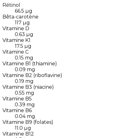
Rétinol
66.5
µg
Bêta-carotène
117
µg
Vitamine D
0.63
µg
Vitamine K1
17.5
µg
Vitamine C
0.15
mg
Vitamine B1 (thiamine)
0.09
mg
Vitamine B2 (riboflavine)
0.19
mg
Vitamine B3 (niacine)
0.55
mg
Vitamine B5
0.39
mg
Vitamine B6
0.04
mg
Vitamine B9 (folates)
11.0
µg
Vitamine B12