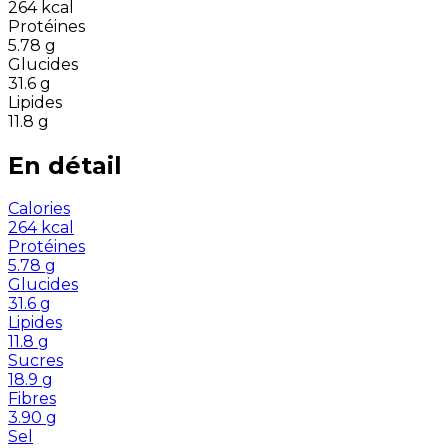
264
kcal
Protéines
5.78
g
Glucides
31.6
g
Lipides
11.8
g
En détail
Calories
264
kcal
Protéines
5.78
g
Glucides
31.6
g
Lipides
11.8
g
Sucres
18.9
g
Fibres
3.90
g
Sel