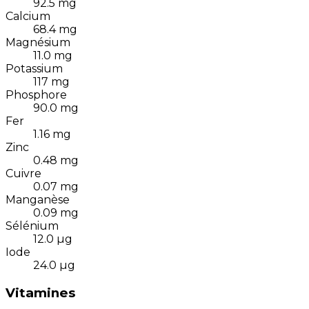
92.5
mg
Calcium
68.4
mg
Magnésium
11.0
mg
Potassium
117
mg
Phosphore
90.0
mg
Fer
1.16
mg
Zinc
0.48
mg
Cuivre
0.07
mg
Manganèse
0.09
mg
Sélénium
12.0
µg
Iode
24.0
µg
Vitamines