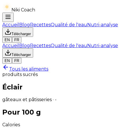
Niki Coach
Accueil
Blog
Recettes
Qualité de l'eau
Nutri-analyse
Télécharger
EN
FR
Accueil
Blog
Recettes
Qualité de l'eau
Nutri-analyse
Télécharger
EN
FR
Tous les aliments
produits sucrés
Éclair
gâteaux et pâtisseries · -
Pour 100 g
Calories