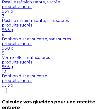
Pastille rafraîchissante, sucrée
produits sucrés
96.7
g
7
Pastille rafraîchissante, sans sucres
produits sucrés
96.3
g
8
Bonbon dur et sucette, sans sucres
produits sucrés
96.0
g
9
Vermicelles multicolores
produits sucrés
95.6
g
10
Bonbon dur et sucette
produits sucrés
95.3
g
Calculez vos
glucides
pour une recette
entière