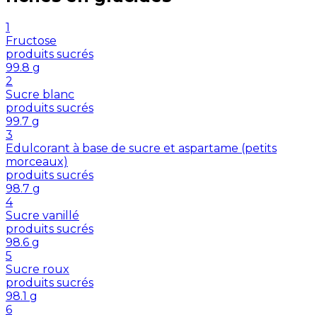
1
Fructose
produits sucrés
99.8
g
2
Sucre blanc
produits sucrés
99.7
g
3
Edulcorant à base de sucre et aspartame (petits
morceaux)
produits sucrés
98.7
g
4
Sucre vanillé
produits sucrés
98.6
g
5
Sucre roux
produits sucrés
98.1
g
6