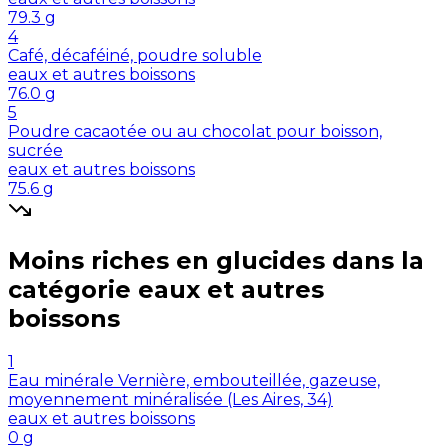
79.3
g
4
Café, décaféiné, poudre soluble
eaux et autres boissons
76.0
g
5
Poudre cacaotée ou au chocolat pour boisson,
sucrée
eaux et autres boissons
75.6
g
Moins riches en
glucides
dans la
catégorie
eaux et autres
boissons
1
Eau minérale Vernière, embouteillée, gazeuse,
moyennement minéralisée (Les Aires, 34)
eaux et autres boissons
0
g