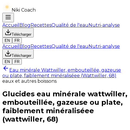
Niki Coach
Accueil
Blog
Recettes
Qualité de l'eau
Nutri-analyse
Télécharger
EN
FR
Accueil
Blog
Recettes
Qualité de l'eau
Nutri-analyse
Télécharger
EN
FR
Eau minérale Wattwiller, embouteillée, gazeuse
ou plate, faiblement minéraliséee (Wattwiller, 68)
eaux et autres boissons
Glucides
eau minérale wattwiller,
embouteillée, gazeuse ou plate,
faiblement minéraliséee
(wattwiller, 68)