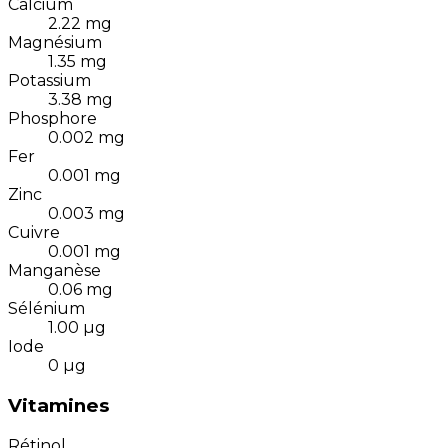
Calcium
2.22
mg
Magnésium
1.35
mg
Potassium
3.38
mg
Phosphore
0.002
mg
Fer
0.001
mg
Zinc
0.003
mg
Cuivre
0.001
mg
Manganèse
0.06
mg
Sélénium
1.00
µg
Iode
0
µg
Vitamines
Rétinol