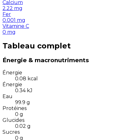
Calcium
2.22
mg
Fer
0.001
mg
Vitamine C
0
mg
Tableau complet
Énergie & macronutriments
Énergie
0.08
kcal
Énergie
0.34
kJ
Eau
99.9
g
Protéines
0
g
Glucides
0.02
g
Sucres
0
g