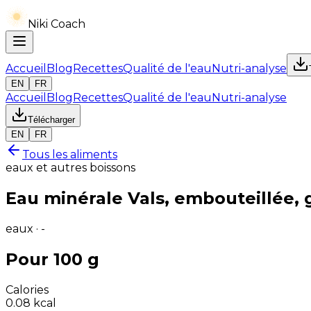
Niki Coach
Accueil
Blog
Recettes
Qualité de l'eau
Nutri-analyse
EN
FR
Accueil
Blog
Recettes
Qualité de l'eau
Nutri-analyse
Télécharger
EN
FR
Tous les aliments
eaux et autres boissons
Eau minérale Vals, embouteillée, 
eaux · -
Pour 100 g
Calories
0.08
kcal