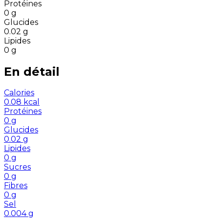
Protéines
0
g
Glucides
0.02
g
Lipides
0
g
En détail
Calories
0.08
kcal
Protéines
0
g
Glucides
0.02
g
Lipides
0
g
Sucres
0
g
Fibres
0
g
Sel
0.004
g