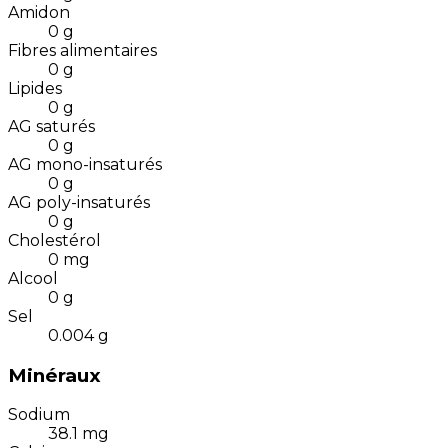
Amidon
0
g
Fibres alimentaires
0
g
Lipides
0
g
AG saturés
0
g
AG mono-insaturés
0
g
AG poly-insaturés
0
g
Cholestérol
0
mg
Alcool
0
g
Sel
0.004
g
Minéraux
Sodium
38.1
mg