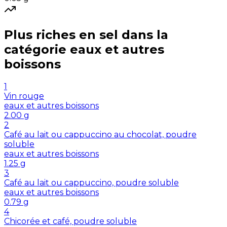
Plus riches en
sel
dans la
catégorie
eaux et autres
boissons
1
Vin rouge
eaux et autres boissons
2.00
g
2
Café au lait ou cappuccino au chocolat, poudre
soluble
eaux et autres boissons
1.25
g
3
Café au lait ou cappuccino, poudre soluble
eaux et autres boissons
0.79
g
4
Chicorée et café, poudre soluble