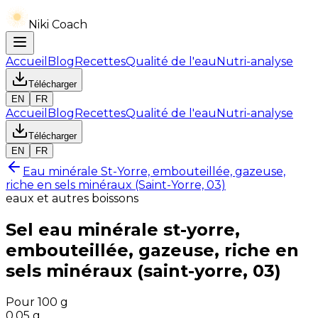
Niki Coach
Accueil
Blog
Recettes
Qualité de l'eau
Nutri-analyse
Télécharger
EN
FR
Accueil
Blog
Recettes
Qualité de l'eau
Nutri-analyse
Télécharger
EN
FR
Eau minérale St-Yorre, embouteillée, gazeuse,
riche en sels minéraux (Saint-Yorre, 03)
eaux et autres boissons
Sel
eau minérale st-yorre,
embouteillée, gazeuse, riche en
sels minéraux (saint-yorre, 03)
Pour 100 g
0.05
g