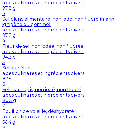
aides culinaires et ingrédients divers
97.8
g
3
Sel blanc alimentaire, non iodé, non fluoré (marin,
ignigène ou gemme)
aides culinaires et ingrédients divers
97.8
g
4
Fleur de sel, non iodée, non fluorée
aides culinaires et ingrédients divers
94.3
g
5
Sel au céleri
aides culinaires et ingrédients divers
87.5
g
6
Sel marin gris, non iodé, non fluoré
aides culinaires et ingrédients divers
80.5
g
7
Bouillon de volaille, déshydraté
aides culinaires et ingrédients divers
56.4
g
8