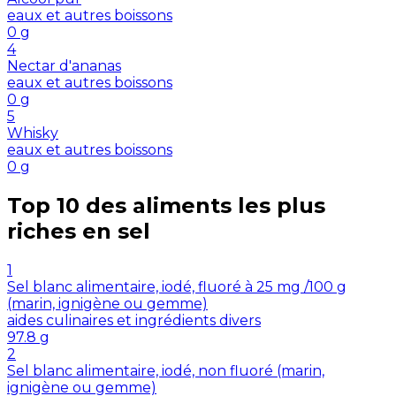
eaux et autres boissons
0
g
4
Nectar d'ananas
eaux et autres boissons
0
g
5
Whisky
eaux et autres boissons
0
g
Top 10 des aliments les plus
riches en
sel
1
Sel blanc alimentaire, iodé, fluoré à 25 mg /100 g
(marin, ignigène ou gemme)
aides culinaires et ingrédients divers
97.8
g
2
Sel blanc alimentaire, iodé, non fluoré (marin,
ignigène ou gemme)