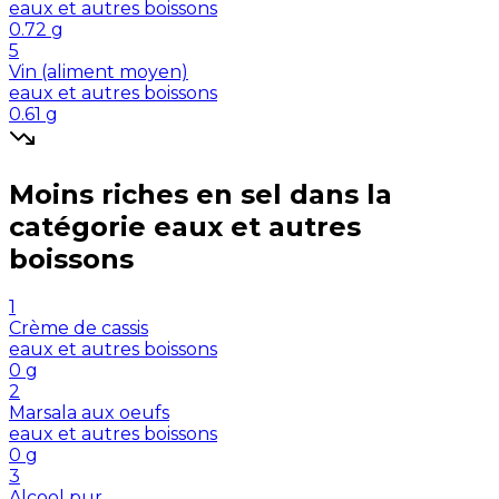
eaux et autres boissons
0.72
g
5
Vin (aliment moyen)
eaux et autres boissons
0.61
g
Moins riches en
sel
dans la
catégorie
eaux et autres
boissons
1
Crème de cassis
eaux et autres boissons
0
g
2
Marsala aux oeufs
eaux et autres boissons
0
g
3
Alcool pur