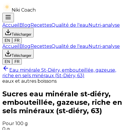
Niki Coach
Accueil
Blog
Recettes
Qualité de l'eau
Nutri-analyse
Télécharger
EN
FR
Accueil
Blog
Recettes
Qualité de l'eau
Nutri-analyse
Télécharger
EN
FR
Eau minérale St-Diéry, embouteillée, gazeuse,
riche en sels minéraux (St-Diéry, 63)
eaux et autres boissons
Sucres
eau minérale st-diéry,
embouteillée, gazeuse, riche en
sels minéraux (st-diéry, 63)
Pour 100 g
0
g