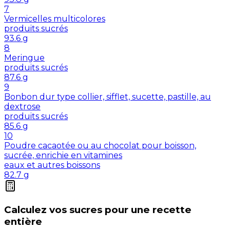
7
Vermicelles multicolores
produits sucrés
93.6
g
8
Meringue
produits sucrés
87.6
g
9
Bonbon dur type collier, sifflet, sucette, pastille, au
dextrose
produits sucrés
85.6
g
10
Poudre cacaotée ou au chocolat pour boisson,
sucrée, enrichie en vitamines
eaux et autres boissons
82.7
g
Calculez vos
sucres
pour une recette
entière