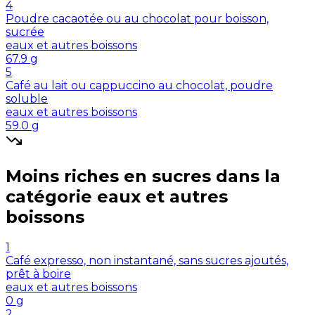
4
Poudre cacaotée ou au chocolat pour boisson,
sucrée
eaux et autres boissons
67.9
g
5
Café au lait ou cappuccino au chocolat, poudre
soluble
eaux et autres boissons
59.0
g
Moins riches en
sucres
dans la
catégorie
eaux et autres
boissons
1
Café expresso, non instantané, sans sucres ajoutés,
prêt à boire
eaux et autres boissons
0
g
2