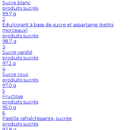
Sucre blanc
produits sucrés
99.7
g
2
Edulcorant à base de sucre et aspartame (petits
morceaux)
produits sucrés
98.7
g
3
Sucre vanillé
produits sucrés
97.2
g
4
Sucre roux
produits sucrés
97.0
g
5
Fructose
produits sucrés
95.0
g
6
Pastille rafraîchissante, sucrée
produits sucrés
93.8
g