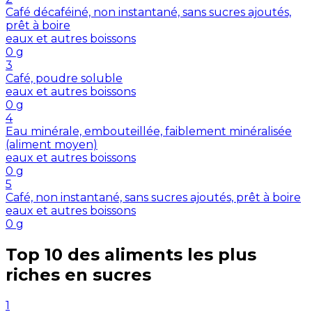
Café décaféiné, non instantané, sans sucres ajoutés,
prêt à boire
eaux et autres boissons
0
g
3
Café, poudre soluble
eaux et autres boissons
0
g
4
Eau minérale, embouteillée, faiblement minéralisée
(aliment moyen)
eaux et autres boissons
0
g
5
Café, non instantané, sans sucres ajoutés, prêt à boire
eaux et autres boissons
0
g
Top 10 des aliments les plus
riches en
sucres
1