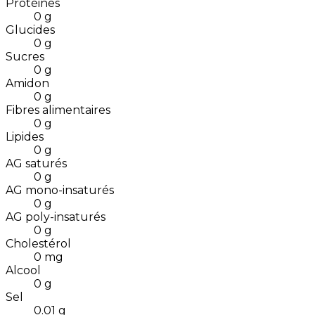
Protéines
0
g
Glucides
0
g
Sucres
0
g
Amidon
0
g
Fibres alimentaires
0
g
Lipides
0
g
AG saturés
0
g
AG mono-insaturés
0
g
AG poly-insaturés
0
g
Cholestérol
0
mg
Alcool
0
g
Sel
0.01
g