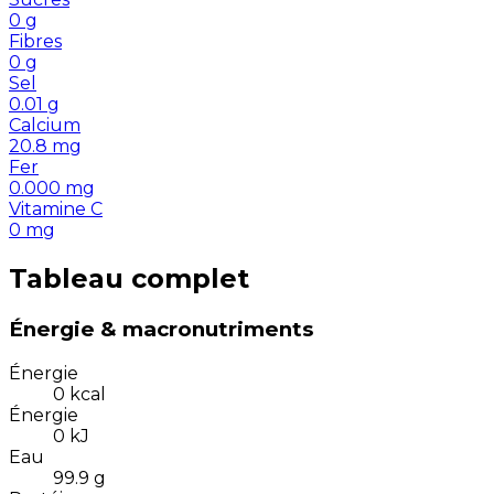
0
g
Fibres
0
g
Sel
0.01
g
Calcium
20.8
mg
Fer
0.000
mg
Vitamine C
0
mg
Tableau complet
Énergie & macronutriments
Énergie
0
kcal
Énergie
0
kJ
Eau
99.9
g