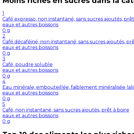
Moins riches en
sucres
dans la ca
1
Café expresso, non instantané, sans sucres ajoutés, prêt
eaux et autres boissons
0
g
2
Café décaféiné, non instantané, sans sucres ajoutés, prê
eaux et autres boissons
0
g
3
Café, poudre soluble
eaux et autres boissons
0
g
4
Eau minérale, embouteillée, faiblement minéralisée (a
eaux et autres boissons
0
g
5
Café, non instantané, sans sucres ajoutés, prêt à boire
eaux et autres boissons
0
g