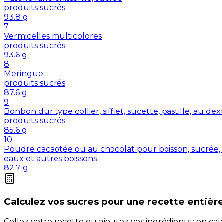
produits sucrés
93.8
g
7
Vermicelles multicolores
produits sucrés
93.6
g
8
Meringue
produits sucrés
87.6
g
9
Bonbon dur type collier, sifflet, sucette, pastille, au de
produits sucrés
85.6
g
10
Poudre cacaotée ou au chocolat pour boisson, sucrée, 
eaux et autres boissons
82.7
g
Calculez vos
sucres
pour une recette entièr
Collez votre recette ou ajoutez vos ingrédients : on c