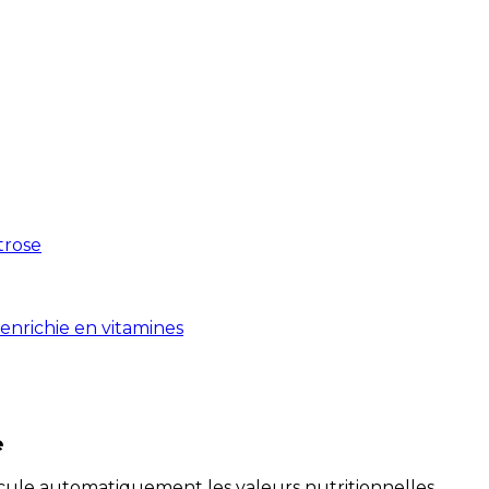
xtrose
enrichie en vitamines
e
alcule automatiquement les valeurs nutritionnelles.