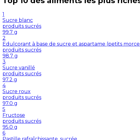
Top 10 des aliments les plus riche
1
Sucre blanc
produits sucrés
99.7
g
2
Edulcorant à base de sucre et aspartame (petits morc
produits sucrés
98.7
g
3
Sucre vanillé
produits sucrés
97.2
g
4
Sucre roux
produits sucrés
97.0
g
5
Fructose
produits sucrés
95.0
g
6
Pastille rafraîchissante, sucrée