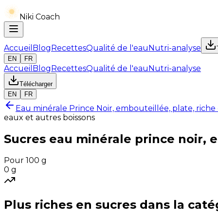
Niki Coach
Accueil
Blog
Recettes
Qualité de l'eau
Nutri-analyse
EN
FR
Accueil
Blog
Recettes
Qualité de l'eau
Nutri-analyse
Télécharger
EN
FR
Eau minérale Prince Noir, embouteillée, plate, riche
eaux et autres boissons
Sucres
eau minérale prince noir, e
Pour 100 g
0
g
Plus riches en
sucres
dans la caté