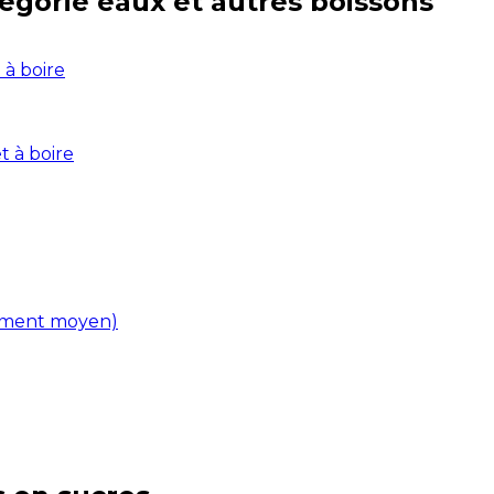
tégorie
eaux et autres boissons
 à boire
t à boire
liment moyen)