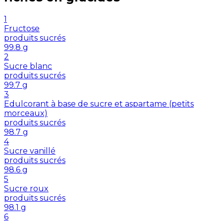
1
Fructose
produits sucrés
99.8
g
2
Sucre blanc
produits sucrés
99.7
g
3
Edulcorant à base de sucre et aspartame (petits
morceaux)
produits sucrés
98.7
g
4
Sucre vanillé
produits sucrés
98.6
g
5
Sucre roux
produits sucrés
98.1
g
6