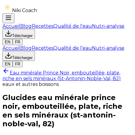
Niki Coach
Accueil
Blog
Recettes
Qualité de l'eau
Nutri-analyse
Télécharger
EN
FR
Accueil
Blog
Recettes
Qualité de l'eau
Nutri-analyse
Télécharger
EN
FR
Eau minérale Prince Noir, embouteillée, plate,
riche en sels minéraux (St-Antonin-Noble-Val, 82)
eaux et autres boissons
Glucides
eau minérale prince
noir, embouteillée, plate, riche
en sels minéraux (st-antonin-
noble-val, 82)