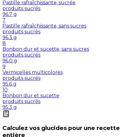
Pastille rafraîchissante, sucrée
produits sucrés
96.7
g
7
Pastille rafraîchissante, sans sucres
produits sucrés
96.3
g
8
Bonbon dur et sucette, sans sucres
produits sucrés
96.0
g
9
Vermicelles multicolores
produits sucrés
95.6
g
10
Bonbon dur et sucette
produits sucrés
95.3
g
Calculez vos
glucides
pour une recette
entière