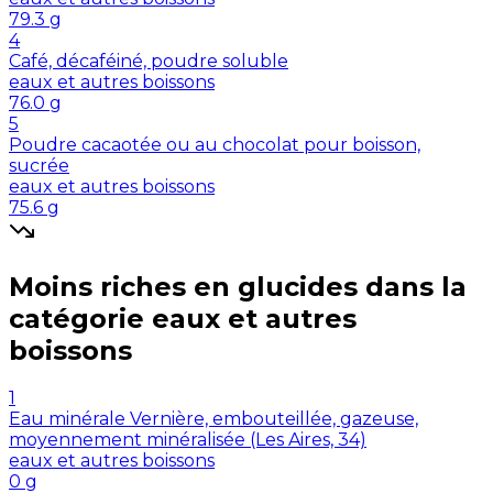
79.3
g
4
Café, décaféiné, poudre soluble
eaux et autres boissons
76.0
g
5
Poudre cacaotée ou au chocolat pour boisson,
sucrée
eaux et autres boissons
75.6
g
Moins riches en
glucides
dans la
catégorie
eaux et autres
boissons
1
Eau minérale Vernière, embouteillée, gazeuse,
moyennement minéralisée (Les Aires, 34)
eaux et autres boissons
0
g