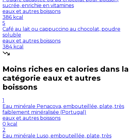
sucrée, enrichie en vitamines
eaux et autres boissons
386
kcal
5
Café au lait ou cappuccino au chocolat, poudre
soluble
eaux et autres boissons
384
kcal
Moins riches en
calories
dans la
catégorie
eaux et autres
boissons
1
Eau minérale Penacova, embouteillée, plate, très
faiblement minéralisée (Portugal)
eaux et autres boissons
0
kcal
2
Eau minérale Luso, embouteillée, plate, très