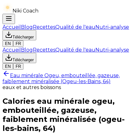
Niki Coach
Accueil
Blog
Recettes
Qualité de l'eau
Nutri-analyse
Télécharger
EN
FR
Accueil
Blog
Recettes
Qualité de l'eau
Nutri-analyse
Télécharger
EN
FR
Eau minérale Ogeu, embouteillée, gazeuse,
faiblement minéralisée (Ogeu-les-Bains, 64)
eaux et autres boissons
Calories
eau minérale ogeu,
embouteillée, gazeuse,
faiblement minéralisée (ogeu-
les-bains, 64)