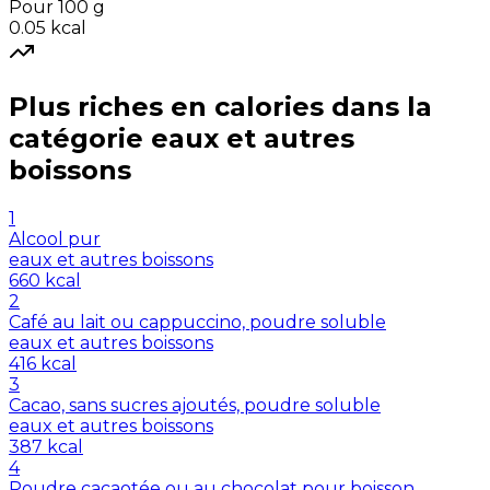
Pour 100 g
0.05
kcal
Plus riches en
calories
dans la
catégorie
eaux et autres
boissons
1
Alcool pur
eaux et autres boissons
660
kcal
2
Café au lait ou cappuccino, poudre soluble
eaux et autres boissons
416
kcal
3
Cacao, sans sucres ajoutés, poudre soluble
eaux et autres boissons
387
kcal
4
Poudre cacaotée ou au chocolat pour boisson,