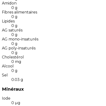
Amidon
0
g
Fibres alimentaires
0
g
Lipides
0
g
AG saturés
0
g
AG mono-insaturés
0
g
AG poly-insaturés
0
g
Cholestérol
0
mg
Alcool
0
g
Sel
0.03
g
Minéraux
Iode
0
µg