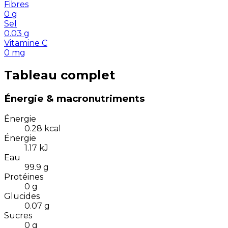
Fibres
0
g
Sel
0.03
g
Vitamine C
0
mg
Tableau complet
Énergie & macronutriments
Énergie
0.28
kcal
Énergie
1.17
kJ
Eau
99.9
g
Protéines
0
g
Glucides
0.07
g
Sucres
0
g