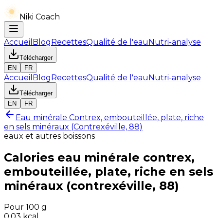
Niki Coach
Accueil
Blog
Recettes
Qualité de l'eau
Nutri-analyse
Télécharger
EN
FR
Accueil
Blog
Recettes
Qualité de l'eau
Nutri-analyse
Télécharger
EN
FR
Eau minérale Contrex, embouteillée, plate, riche
en sels minéraux (Contrexéville, 88)
eaux et autres boissons
Calories
eau minérale contrex,
embouteillée, plate, riche en sels
minéraux (contrexéville, 88)
Pour 100 g
0.03
kcal