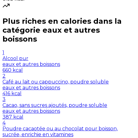
Plus riches en
calories
dans la
catégorie
eaux et autres
boissons
1
Alcool pur
eaux et autres boissons
660
kcal
2
Café au lait ou cappuccino, poudre soluble
eaux et autres boissons
416
kcal
3
Cacao, sans sucres ajoutés, poudre soluble
eaux et autres boissons
387
kcal
4
Poudre cacaotée ou au chocolat pour boisson,
sucrée, enrichie en vitamines