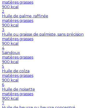
matières grasses
900
kcal
2
Huile de palme, raffinée
matières grasses
900
kcal
3
Huile ou graisse de palmiste, sans précision
matières grasses
900
kcal
4
Saindoux
matières grasses
900
kcal
5
Huile de colza
matières grasses
900
kcal
6
Huile de noisette
matières grasses
900
kcal
7
Huile de beurre ou beurre concentré