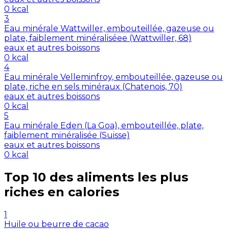
0
kcal
3
Eau minérale Wattwiller, embouteillée, gazeuse ou
plate, faiblement minéraliséee (Wattwiller, 68)
eaux et autres boissons
0
kcal
4
Eau minérale Velleminfroy, embouteillée, gazeuse ou
plate, riche en sels minéraux (Chatenois, 70)
eaux et autres boissons
0
kcal
5
Eau minérale Eden (La Goa), embouteillée, plate,
faiblement minéralisée (Suisse)
eaux et autres boissons
0
kcal
Top 10 des aliments les plus
riches en
calories
1
Huile ou beurre de cacao