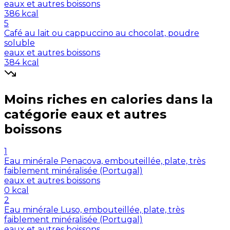
eaux et autres boissons
386
kcal
5
Café au lait ou cappuccino au chocolat, poudre
soluble
eaux et autres boissons
384
kcal
Moins riches en
calories
dans la
catégorie
eaux et autres
boissons
1
Eau minérale Penacova, embouteillée, plate, très
faiblement minéralisée (Portugal)
eaux et autres boissons
0
kcal
2
Eau minérale Luso, embouteillée, plate, très
faiblement minéralisée (Portugal)
eaux et autres boissons