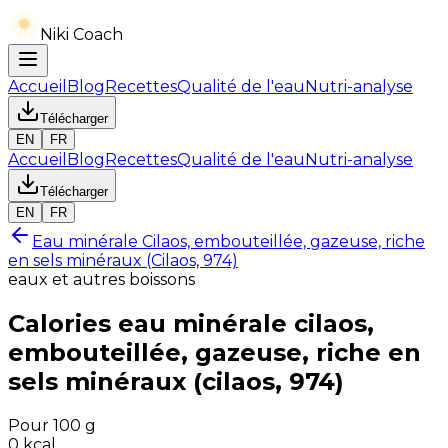
Niki Coach
Accueil
Blog
Recettes
Qualité de l'eau
Nutri-analyse
Télécharger
EN
FR
Accueil
Blog
Recettes
Qualité de l'eau
Nutri-analyse
Télécharger
EN
FR
Eau minérale Cilaos, embouteillée, gazeuse, riche
en sels minéraux (Cilaos, 974)
eaux et autres boissons
Calories
eau minérale cilaos,
embouteillée, gazeuse, riche en
sels minéraux (cilaos, 974)
Pour 100 g
0
kcal