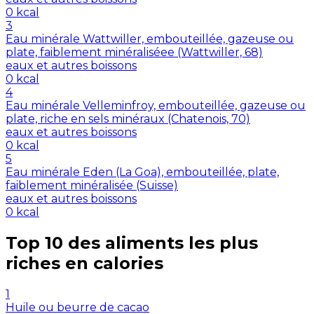
0
kcal
3
Eau minérale Wattwiller, embouteillée, gazeuse ou
plate, faiblement minéraliséee (Wattwiller, 68)
eaux et autres boissons
0
kcal
4
Eau minérale Velleminfroy, embouteillée, gazeuse ou
plate, riche en sels minéraux (Chatenois, 70)
eaux et autres boissons
0
kcal
5
Eau minérale Eden (La Goa), embouteillée, plate,
faiblement minéralisée (Suisse)
eaux et autres boissons
0
kcal
Top 10 des aliments les plus
riches en
calories
1
Huile ou beurre de cacao