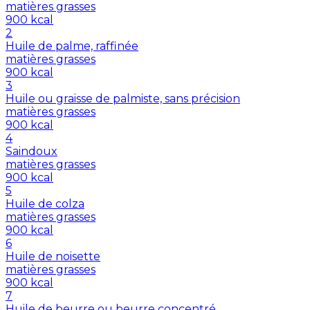
matières grasses
900
kcal
2
Huile de palme, raffinée
matières grasses
900
kcal
3
Huile ou graisse de palmiste, sans précision
matières grasses
900
kcal
4
Saindoux
matières grasses
900
kcal
5
Huile de colza
matières grasses
900
kcal
6
Huile de noisette
matières grasses
900
kcal
7
Huile de beurre ou beurre concentré