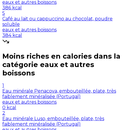
eaux et autres boissons
386
kcal
5
Café au lait ou cappuccino au chocolat, poudre
soluble
eaux et autres boissons
384
kcal
Moins riches en
calories
dans la
catégorie
eaux et autres
boissons
1
Eau minérale Penacova, embouteillée, plate, très
faiblement minéralisée (Portugal)
eaux et autres boissons
0
kcal
2
Eau minérale Luso, embouteillée, plate, très
faiblement minéralisée (Portugal)
eaux et autres boissons