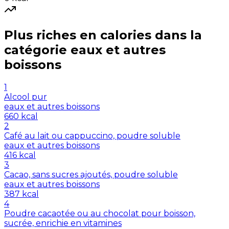
Plus riches en
calories
dans la
catégorie
eaux et autres
boissons
1
Alcool pur
eaux et autres boissons
660
kcal
2
Café au lait ou cappuccino, poudre soluble
eaux et autres boissons
416
kcal
3
Cacao, sans sucres ajoutés, poudre soluble
eaux et autres boissons
387
kcal
4
Poudre cacaotée ou au chocolat pour boisson,
sucrée, enrichie en vitamines