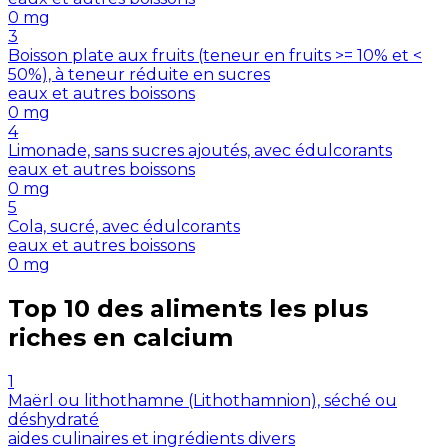
0
mg
3
Boisson plate aux fruits (teneur en fruits >= 10% et <
50%), à teneur réduite en sucres
eaux et autres boissons
0
mg
4
Limonade, sans sucres ajoutés, avec édulcorants
eaux et autres boissons
0
mg
5
Cola, sucré, avec édulcorants
eaux et autres boissons
0
mg
Top 10 des aliments les plus
riches en
calcium
1
Maërl ou lithothamne (Lithothamnion), séché ou
déshydraté
aides culinaires et ingrédients divers