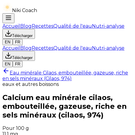
Niki Coach
Accueil
Blog
Recettes
Qualité de l'eau
Nutri-analyse
Télécharger
EN
FR
Accueil
Blog
Recettes
Qualité de l'eau
Nutri-analyse
Télécharger
EN
FR
Eau minérale Cilaos, embouteillée, gazeuse, riche
en sels minéraux (Cilaos, 974)
eaux et autres boissons
Calcium
eau minérale cilaos,
embouteillée, gazeuse, riche en
sels minéraux (cilaos, 974)
Pour 100 g
11.1
mg