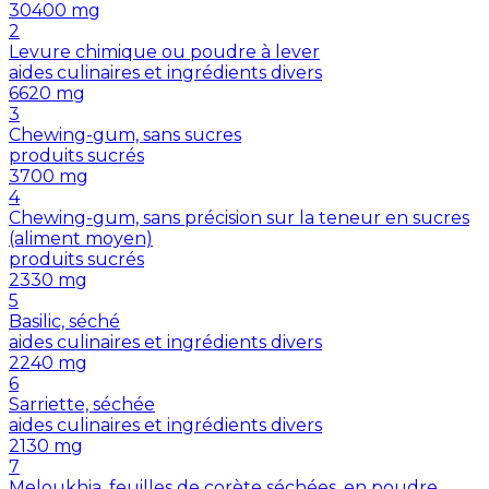
30400
mg
2
Levure chimique ou poudre à lever
aides culinaires et ingrédients divers
6620
mg
3
Chewing-gum, sans sucres
produits sucrés
3700
mg
4
Chewing-gum, sans précision sur la teneur en sucres
(aliment moyen)
produits sucrés
2330
mg
5
Basilic, séché
aides culinaires et ingrédients divers
2240
mg
6
Sarriette, séchée
aides culinaires et ingrédients divers
2130
mg
7
Meloukhia, feuilles de corète séchées, en poudre