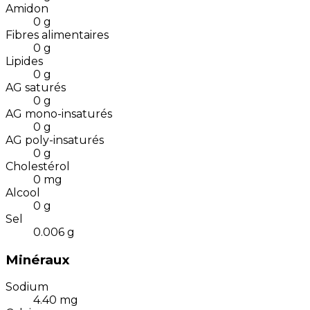
Amidon
0
g
Fibres alimentaires
0
g
Lipides
0
g
AG saturés
0
g
AG mono-insaturés
0
g
AG poly-insaturés
0
g
Cholestérol
0
mg
Alcool
0
g
Sel
0.006
g
Minéraux
Sodium
4.40
mg