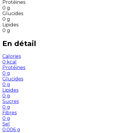
Protéines
0
g
Glucides
0
g
Lipides
0
g
En détail
Calories
0
kcal
Protéines
0
g
Glucides
0
g
Lipides
0
g
Sucres
0
g
Fibres
0
g
Sel
0.006
g