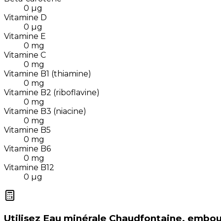
0
µg
Vitamine D
0
µg
Vitamine E
0
mg
Vitamine C
0
mg
Vitamine B1 (thiamine)
0
mg
Vitamine B2 (riboflavine)
0
mg
Vitamine B3 (niacine)
0
mg
Vitamine B5
0
mg
Vitamine B6
0
mg
Vitamine B12
0
µg
Utilisez
Eau minérale Chaudfontaine, emboute