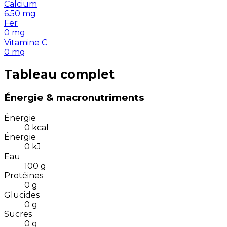
Calcium
6.50
mg
Fer
0
mg
Vitamine C
0
mg
Tableau complet
Énergie & macronutriments
Énergie
0
kcal
Énergie
0
kJ
Eau
100
g
Protéines
0
g
Glucides
0
g
Sucres
0
g