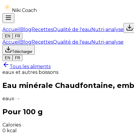
Niki Coach
Accueil
Blog
Recettes
Qualité de l'eau
Nutri-analyse
EN
FR
Accueil
Blog
Recettes
Qualité de l'eau
Nutri-analyse
Télécharger
EN
FR
Tous les aliments
eaux et autres boissons
Eau minérale Chaudfontaine, embou
eaux · -
Pour 100 g
Calories
0
kcal