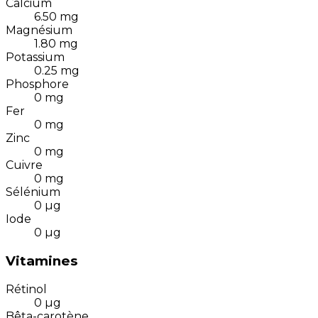
Calcium
6.50
mg
Magnésium
1.80
mg
Potassium
0.25
mg
Phosphore
0
mg
Fer
0
mg
Zinc
0
mg
Cuivre
0
mg
Sélénium
0
µg
Iode
0
µg
Vitamines
Rétinol
0
µg
Bêta-carotène