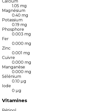
Calcium
1.05
mg
Magnésium
0.40
mg
Potassium
0.19
mg
Phosphore
0.003
mg
Fer
0.000
mg
Zinc
0.001
mg
Cuivre
0.000
mg
Manganèse
0.000
mg
Sélénium
0.10
µg
Iode
0
µg
Vitamines
Rétinol