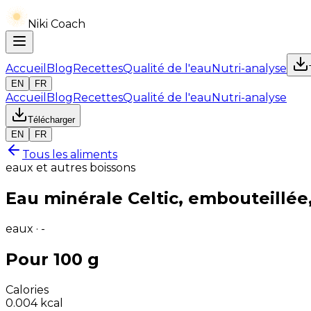
Niki Coach
Accueil
Blog
Recettes
Qualité de l'eau
Nutri-analyse
EN
FR
Accueil
Blog
Recettes
Qualité de l'eau
Nutri-analyse
Télécharger
EN
FR
Tous les aliments
eaux et autres boissons
Eau minérale Celtic, embouteillée
eaux · -
Pour 100 g
Calories
0.004
kcal