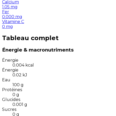
Calcium
1.05
mg
Fer
0.000
mg
Vitamine C
0
mg
Tableau complet
Énergie & macronutriments
Énergie
0.004
kcal
Énergie
0.02
kJ
Eau
100
g
Protéines
0
g
Glucides
0.001
g
Sucres
0
g