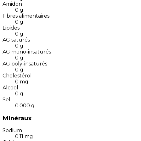
Amidon
0
g
Fibres alimentaires
0
g
Lipides
0
g
AG saturés
0
g
AG mono-insaturés
0
g
AG poly-insaturés
0
g
Cholestérol
0
mg
Alcool
0
g
Sel
0.000
g
Minéraux
Sodium
0.11
mg