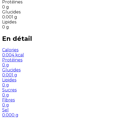
Protéines
0
g
Glucides
0.001
g
Lipides
0
g
En détail
Calories
0.004
kcal
Protéines
0
g
Glucides
0.001
g
Lipides
0
g
Sucres
0
g
Fibres
0
g
Sel
0.000
g