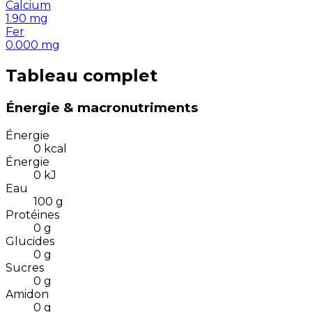
Calcium
1.90
mg
Fer
0.000
mg
Tableau complet
Énergie & macronutriments
Énergie
0
kcal
Énergie
0
kJ
Eau
100
g
Protéines
0
g
Glucides
0
g
Sucres
0
g
Amidon
0
g