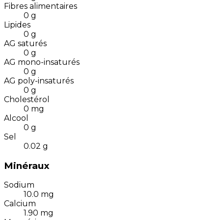
Fibres alimentaires
0
g
Lipides
0
g
AG saturés
0
g
AG mono-insaturés
0
g
AG poly-insaturés
0
g
Cholestérol
0
mg
Alcool
0
g
Sel
0.02
g
Minéraux
Sodium
10.0
mg
Calcium
1.90
mg