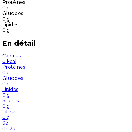
Protéines
0
g
Glucides
0
g
Lipides
0
g
En détail
Calories
0
kcal
Protéines
0
g
Glucides
0
g
Lipides
0
g
Sucres
0
g
Fibres
0
g
Sel
0.02
g