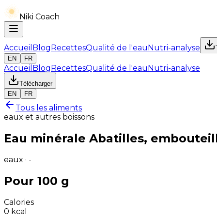
Niki Coach
Accueil
Blog
Recettes
Qualité de l'eau
Nutri-analyse
EN
FR
Accueil
Blog
Recettes
Qualité de l'eau
Nutri-analyse
Télécharger
EN
FR
Tous les aliments
eaux et autres boissons
Eau minérale Abatilles, embouteil
eaux · -
Pour 100 g
Calories
0
kcal