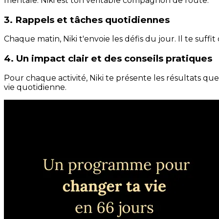
mentale. Niki est ton véritable compagnon de route.
3. Rappels et tâches quotidiennes
Chaque matin, Niki t'envoie les défis du jour. Il te suffi
4. Un impact clair et des conseils pratiques
Pour chaque activité, Niki te présente les résultats qu
vie quotidienne.