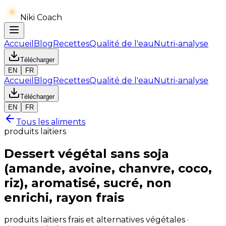
Niki Coach
Accueil
Blog
Recettes
Qualité de l'eau
Nutri-analyse
Télécharger
EN
FR
Accueil
Blog
Recettes
Qualité de l'eau
Nutri-analyse
Télécharger
EN
FR
Tous les aliments
produits laitiers
Dessert végétal sans soja
(amande, avoine, chanvre, coco,
riz), aromatisé, sucré, non
enrichi, rayon frais
produits laitiers frais et alternatives végétales ·