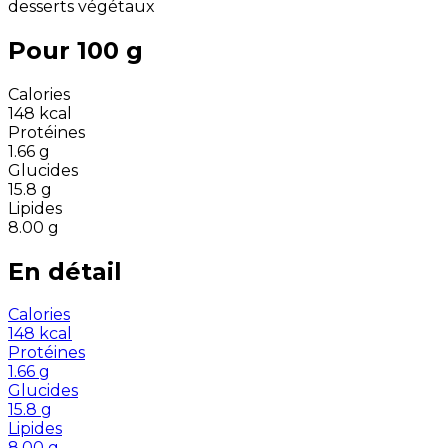
desserts végétaux
Pour 100 g
Calories
148
kcal
Protéines
1.66
g
Glucides
15.8
g
Lipides
8.00
g
En détail
Calories
148
kcal
Protéines
1.66
g
Glucides
15.8
g
Lipides
8.00
g