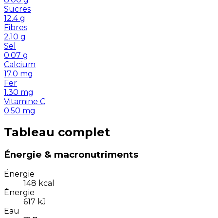
Sucres
12.4
g
Fibres
2.10
g
Sel
0.07
g
Calcium
17.0
mg
Fer
1.30
mg
Vitamine C
0.50
mg
Tableau complet
Énergie & macronutriments
Énergie
148
kcal
Énergie
617
kJ
Eau