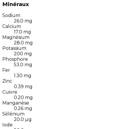
Minéraux
Sodium
26.0
mg
Calcium
17.0
mg
Magnésium
28.0
mg
Potassium
200
mg
Phosphore
53.0
mg
Fer
1.30
mg
Zinc
0.39
mg
Cuivre
0.20
mg
Manganèse
0.26
mg
Sélénium
20.0
µg
Iode