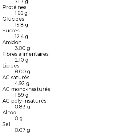
71.7
g
Protéines
1.66
g
Glucides
15.8
g
Sucres
12.4
g
Amidon
3.00
g
Fibres alimentaires
2.10
g
Lipides
8.00
g
AG saturés
4.92
g
AG mono-insaturés
1.89
g
AG poly-insaturés
0.83
g
Alcool
0
g
Sel
0.07
g