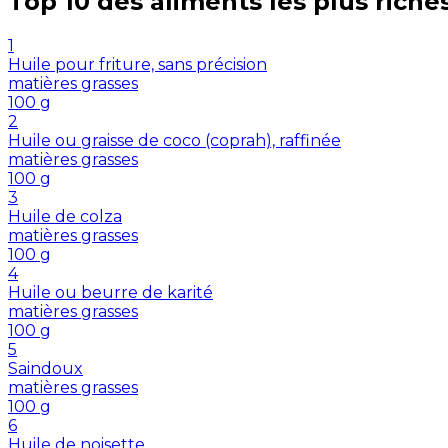
Top 10 des aliments les plus riche
1
Huile pour friture, sans précision
matières grasses
100
g
2
Huile ou graisse de coco (coprah), raffinée
matières grasses
100
g
3
Huile de colza
matières grasses
100
g
4
Huile ou beurre de karité
matières grasses
100
g
5
Saindoux
matières grasses
100
g
6
Huile de noisette