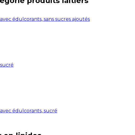
tégorie
produits laitiers
 avec édulcorants, sans sucres ajoutés
 sucré
 avec édulcorants, sucré