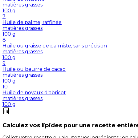
matières grasses
100
g
7
Huile de palme, raffinée
matières grasses
100
g
8
Huile ou graisse de palmiste, sans précision
matières grasses
100
g
9
Huile ou beurre de cacao
matières grasses
100
g
10
Huile de noyaux d'abricot
matières grasses
100
g
Calculez vos
lipides
pour une recette entièr
Collez votre recette ou ajoutez vos ingrédients : on c