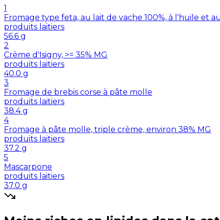
1
Fromage type feta, au lait de vache 100%, à l'huile et 
produits laitiers
56.6
g
2
Crème d'Isigny, >= 35% MG
produits laitiers
40.0
g
3
Fromage de brebis corse à pâte molle
produits laitiers
38.4
g
4
Fromage à pâte molle, triple crème, environ 38% MG
produits laitiers
37.2
g
5
Mascarpone
produits laitiers
37.0
g