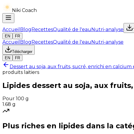
Niki Coach
Accueil
Blog
Recettes
Qualité de l'eau
Nutri-analyse
EN
FR
Accueil
Blog
Recettes
Qualité de l'eau
Nutri-analyse
Télécharger
EN
FR
Dessert au soja, aux fruits, sucré, enrichi en calcium
produits laitiers
Lipides
dessert au soja, aux fruits
Pour 100 g
1.68
g
Plus riches en
lipides
dans la caté